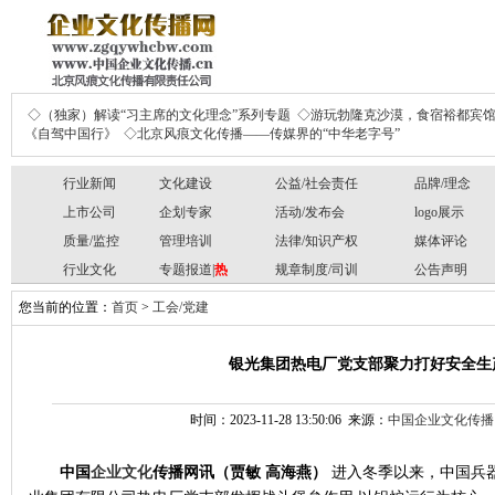
◇（独家）解读“习主席的文化理念”系列专题
◇游玩勃隆克沙漠，食宿裕都宾
《自驾中国行》
◇北京风痕文化传播——传媒界的“中华老字号”
行业新闻
文化建设
公益/社会责任
品牌/理念
上市公司
企划专家
活动/发布会
logo展示
质量/监控
管理培训
法律/知识产权
媒体评论
行业文化
专题报道|
热
规章制度/司训
公告声明
您当前的位置：
首页
>
工会/党建
银光集团热电厂党支部聚力打好安全生
时间：2023-11-28 13:50:06 来源：
中国企业文化传播
中国
企业文化
传播网讯
（贾敏
高海燕）
进入冬季以来，中国兵