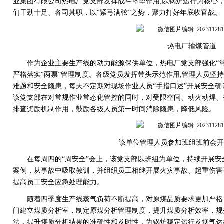
业集团有限公司热电厂党支部发挥战斗堡垒作用
,以锅炉运行为核心
们干劲十足、各司其职，以“紧弓满弦”之势，聚力打好年底收官战。
热电厂输煤管道
作为企业主要生产线的动力能源保供单位，热电厂党支部强化
“
严格落实“两票”管理制度。各级党员发挥带头示范作用,管理人员坚
难题和安全隐患，每天不定期对现场作业人员“手指口述”开展安全确
该党支部在对常规作业常态化管控的同时，对受限空间、动火动焊、
排查奖励机制作用，鼓励各级人员第一时间消除隐患，降低风险。
该单位管理人员参加班组班前会开
在每周四的
“周安全”会上，该党支部以班组为单位，持续开展
案例，从事故中吸取教训，并组织员工相继开展火灾事故、起重伤害
提高员工安全应急处理能力。
随着四季度生产线蒸气负荷不断提高，对原煤品质要求更加严格
门建立煤质分析室，制定原煤分析管理制度，提升煤质分析效率，规
法，提升煤质分析结果的准确性和及时性，为锅炉稳定运行及烟气达