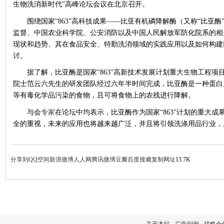
生物洗消新时代”高峰论坛会议在北京召开。
围绕国家“863”高科技成果——比亚有机磷降解酶（又称“比亚
监督、中国农业科学院、公安消防以及中国人民解放军防化院系的相
现状和趋势、其在食品安全、特勤洗消领域的实践应用以及如何构建
讨。
据了解，比亚酶是国家“863”高新技术发展计划重大生物工程
院士范云六先生的研发团队经过六年半时间完成，比亚酶是一种蛋白
等有毒化学品污染的食物，且可将食物上的农残进行降解。
与会
专家
在论坛中均表示，比亚酶作为国家“863”计划的重大
全的重视，未来的应用也将越来越广泛，并且将引领洗涤用品行业，
分享到
QQ空间
新浪微博
人人网
腾讯微博
豆瓣
百度搜藏
复制网址
13.7K