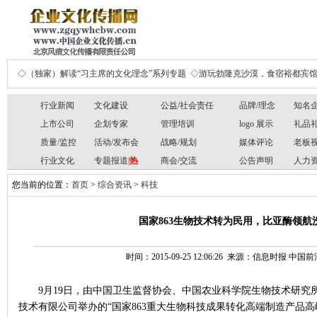
◇（独家）解读“习主席的文化理念”系列专题
◇游玩勃隆克沙漠，食宿裕都宾
行业新闻
文化建设
公益/社会责任
品牌/理念
知名
上市公司
企划专家
管理培训
logo 展示
礼品
质量/监控
活动/发布会
战略/规划
媒体评论
老板
行业文化
专题报道|
热
商会/交流
公告声明
人力
您当前的位置：
首页
>
综合资讯
>
科技
国家863生物技术转为民用，比亚酶领航
时间：2015-09-25 12:06:26 来源：信息时报 
9月19日，由中国卫生监督协会、中国农业科学院生物技术研究
技术有限公司举办的“国家863重大生物科技成果转化高端制造产品高