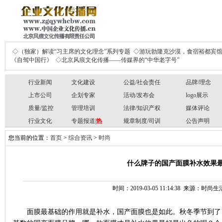
◇（独家）解读“习主席的文化理念”系列专题
◇游玩勃隆克沙漠，食宿裕都宾
《自驾中国行》
◇北京风痕文化传播——传媒界的“中华老字号”
行业新闻
文化建设
公益/社会责任
品牌/理念
上市公司
企划专家
活动/发布会
logo展示
质量/监控
管理培训
法律/知识产权
媒体评论
行业文化
专题报道|
热
规章制度/司训
公告声明
您当前的位置：
首页
>
综合资讯
>
时尚
什么牌子的国产面膜补水效果
时间：2019-03-05 11:14:38 来源：时
面膜最基础的作用就是补水，国产面膜也是如此。秋冬季节到了