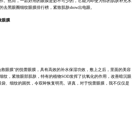
工作。然而，一款好用的眼膜是必不可少的，它能为即使为你的肌肤补充水
的去黑眼圈细纹眼膜排行榜，紧致肌肤show出电眼。
效眼膜
急救眼膜”的悦蕾眼膜，具有高效的补水保湿功效，敷上之后，里面的美容
细纹，紧致眼部肌肤，特有的植物SOD发挥了抗氧化的作用，改善暗沉眼
眼袋、细纹的困扰，令双眸恢复明亮。讲真，对于悦蕾眼膜，我不仅仅是