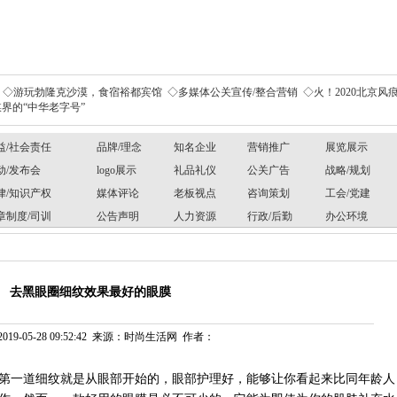
◇游玩勃隆克沙漠，食宿裕都宾馆
◇多媒体公关宣传/整合营销
◇火！2020北京风痕
界的“中华老字号”
益/社会责任
品牌/理念
知名企业
营销推广
展览展示
动/发布会
logo展示
礼品礼仪
公关广告
战略/规划
律/知识产权
媒体评论
老板视点
咨询策划
工会/党建
章制度/司训
公告声明
人力资源
行政/后勤
办公环境
去黑眼圈细纹效果最好的眼膜
019-05-28 09:52:42 来源：时尚生活网 作者：
第一道细纹就是从眼部开始的，眼部护理好，能够让你看起来比同年龄人