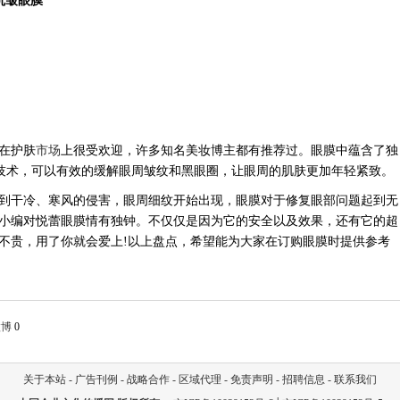
抗皱眼膜
在护肤
市场
上很受欢迎，许多知名美妆博主都有推荐过。眼膜中蕴含了独
的技术，可以有效的缓解眼周皱纹和黑眼圈，让眼周的肌肤更加年轻紧致。
到干冷、寒风的侵害，眼周细纹开始出现，眼膜对于修复眼部问题起到无
小编对悦蕾眼膜情有独钟。不仅仅是因为它的安全以及效果，还有它的超
不贵，用了你就会爱上
!以上盘点，希望能为大家在订购眼膜时提供参考
微博
0
关于本站
-
广告刊例
-
战略合作
-
区域代理
-
免责声明
-
招聘信息
-
联系我们