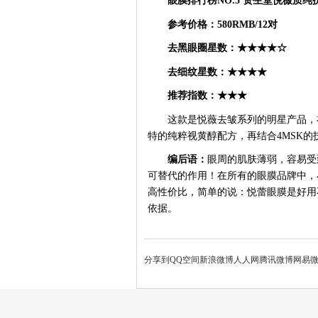
眼膜排行榜
NO.5
资生堂悦薇质纯
参考价格：
580RMB/12对
去黑眼圈星数：
★★★★☆
去细纹星数：
★★★★
推荐指数：
★★★
这款是悦薇去皱系列的明星产品，
特的纯粹视黄醇配方，再结合
4MSK
编后语：
眼周的肌肤薄弱，容易受
可替代的作用！在所有的眼膜品牌中，
高性价比，简单的说：悦蕾眼膜是好用
依据。
分享到
QQ空间
新浪微博
人人网
腾讯微博
网易