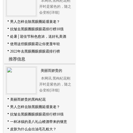
本网讯 黑枸杞花刚
开时是紫色的，随之
会变粉
[详细]
男人怎样去除黑眼圈延缓衰老？
抗皱去黑眼圈眼膜眼霜排行榜10强
处暑│迎佳节秋色愈浓，送好礼美酒
使用这些眼膜眼霜让你更显年轻
2022年去黑眼圈眼膜眼霜排行榜
推荐信息
美丽而娇贵的
本网讯 黑枸杞花刚
开时是紫色的，随之
会变粉
[详细]
美丽而娇贵的黑枸杞花
男人怎样去除黑眼圈延缓衰老？
抗皱去黑眼圈眼膜眼霜排行榜10强
一杯冰镇的圣八礼山楂酒带来的惬意
皮肤为什么会出油毛孔粗大？