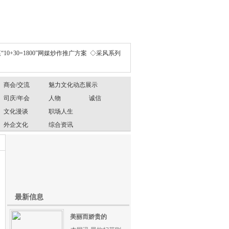
“10+30=1800”网媒炒作推广方案
◇采风系列
商会/交流
魅力文化动态展示
司庆/年会
人物
诚信
文化漫谈
职场人生
外企文化
综合资讯
最新信息
美丽而娇贵的