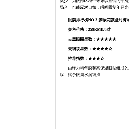
减少，为眼部区域带来难以置信的平滑
场合，也能应对自如，瞬间回复年轻光
眼膜排行榜
NO.3
梦妆花颜凝时菁
参考价格：
259RMB/6对
去黑眼圈星数：
★★★★★
去细纹星数：
★★★★☆
推荐指数：
★★★☆
由弹力精华膜和高保湿眼贴组成的
膜，赋予眼周水润细滑。