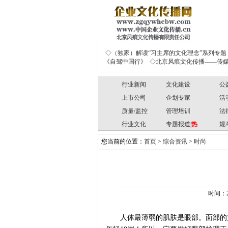
◇（独家）解读“习主席的文化理念”系列专题
《自驾中国行》
◇北京风痕文化传播——传媒
行业新闻
文化建设
公
上市公司
企划专家
活
质量/监控
管理培训
法
行业文化
专题报道|
热
规
您当前的位置：
首页
>
综合资讯
>
时尚
时间：2
人体最薄弱的肌肤是眼部。面部的