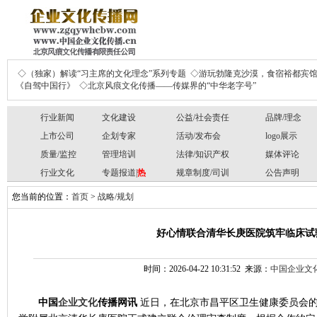
◇（独家）解读“习主席的文化理念”系列专题
◇游玩勃隆克沙漠，食宿裕都宾
《自驾中国行》
◇北京风痕文化传播——传媒界的“中华老字号”
行业新闻
文化建设
公益/社会责任
品牌/理念
上市公司
企划专家
活动/发布会
logo展示
质量/监控
管理培训
法律/知识产权
媒体评论
行业文化
专题报道|
热
规章制度/司训
公告声明
您当前的位置：
首页
>
战略/规划
好心情联合清华长庚医院筑牢临床试
时间：2026-04-22 10:31:52 来源：
中国企业文
中国
企业文化
传播网
讯
近日，在北京市昌平区卫生健康委员会