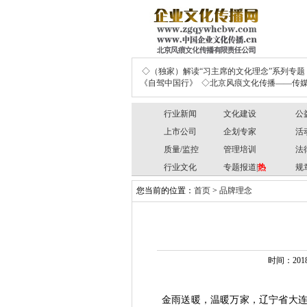
◇（独家）解读“习主席的文化理念”系列专题
《自驾中国行》
◇北京风痕文化传播——传媒
行业新闻
文化建设
公
上市公司
企划专家
活
质量/监控
管理培训
法
行业文化
专题报道|
热
规
您当前的位置：
首页
>
品牌理念
时间：201
金雨送暖，温暖万家，辽宁省大