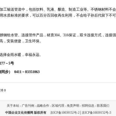
加工输送管道中，包括饮料、乳液、酿造、制造工业等。不锈钢材料不会
用水质标准的要求，可以百分百回收再生利用，不会给子孙后代留下不可
锈钢给水管、连接管件产品，材质
304、316保证，双卡连接方式，连接
高，安装便捷，卫生环保。
选择金雨水暖，幸福永远。
277－5号
微信同步） 0411
－
83351063
微博
0
关于本站
-
广告刊例
-
战略合作
-
区域代理
-
免责声明
-
招聘信息
-
联系我们
中国企业文化传播网
版权所有
京ICP备10039152号-2
│
京ICP备10039152号-5