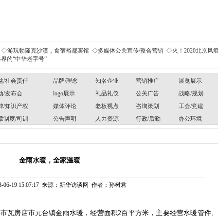
◇游玩勃隆克沙漠，食宿裕都宾馆
◇多媒体公关宣传/整合营销
◇火！2020北京风痕
界的“中华老字号”
益/社会责任
品牌/理念
知名企业
营销推广
展览展示
动/发布会
logo展示
礼品礼仪
公关广告
战略/规划
律/知识产权
媒体评论
老板视点
咨询策划
工会/党建
章制度/司训
公告声明
人力资源
行政/后勤
办公环境
金雨水暖，全家温暖
8-06-19 15:07:17 来源：新华访谈网 作者：孙树君
连市瓦房店市元台镇金雨水暖，经营面积
2百平方米，主要经营水暖管件