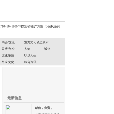
“10+30=1800”网媒炒作推广方案
◇采风系列
商会/交流
魅力文化动态展示
司庆/年会
人物
诚信
文化漫谈
职场人生
外企文化
综合资讯
最新信息
诚信，负责，
、