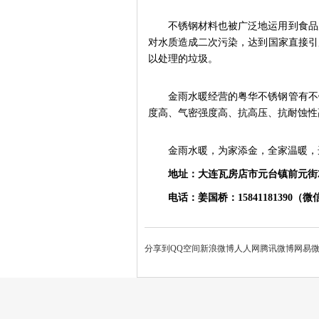
不锈钢材料也被广泛地运用到食品
对水质造成二次污染，达到国家直接引
以处理的垃圾。
金雨水暖经营的粤华不锈钢管有不
度高、气密强度高、抗高压、抗耐蚀性
金雨水暖，为家添金，全家温暖，
地址：大连瓦房店市元台镇前元街
电话：姜国桥：
15841181390（
分享到
QQ空间
新浪微博
人人网
腾讯微博
网易