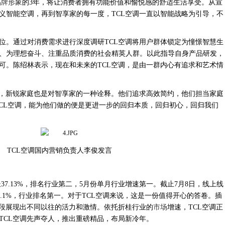
品牌形象
的3年，将让消费者拥有功能价值和愉悦感的舒适生活享受。从宣
义智能空调，再到智享家的每一度，TCL空调一直以智能战略为引导，不
位。
通过对消费需求进行深度调研
TCL空调将用户群体锁定为憧憬
智慧
生
、为理想奋斗、注重品质消费的社会精英人群。
以此指导自身产品研发，
可。陈绍林表示，现在和未来的
TCL空调，是由一群内心有追求和艺术情
，新锐家庭
也是对智享家的一种诠释。他们追求高效简约，他们
担当
家庭
TCL空调，能为他们做的便是更进一步的回归本质，回归初心，回归我们
TCL空调国内营销负责人李俊发言
长
37.
13%，
排名行业第二，
5
月份单月行业增速第一。截止
7月8日，线上线
0.1%，行业排名第一。对于TCL空调来说，这是一份值得开心的答卷。插
阶段展现出不同以往的活力和激情。依托折桂行业的
市场
增速，TCL空调正
，TCL空调先声夺人，推出重磅精品，布局新冷年。