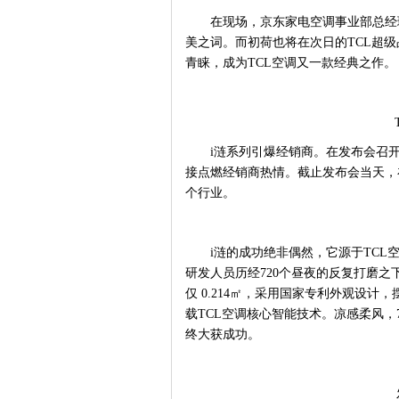
在现场，
京东家电空调事业部总经
美之词。而初荷也将在次日的TCL超
青睐，成为TCL空调又一款经典之作。
i涟系列引爆经销商。在发布会召
接点燃经销商热情。截止发布会当天，
个行业。
i涟的成功绝非偶然，它源于TC
研发
人员
历经
720个昼夜
的反复打磨之
仅
0.214㎡，采用国家专利外观设计
载
TCL空调核心智能技术
。
凉感柔风，
终大获成功。