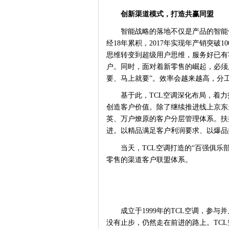
创新渠道模式，打造共赢同盟
智能战略的落地不仅是产品的智能
经18年累积，2017年实现年产销突破1
思维转变到超级用户思维，服务好已有
户。同时，面对着新零售的崛起，必须
要、马上就要”。效率会越来越高，分
基于此，
TCL空调深化布局，着
创造客户价值。除了继续推进
线上京东
英、万户燎原的客户
分层管理
体系。
扶
进。以精品满足客户利润要求、以爆品
当天，
TCL空调打造的“百强俱乐
零售的渠道客户联盟体系。
成立于
1999年的TCL空调，参
没有止步，仍然走在前进的路上。TC