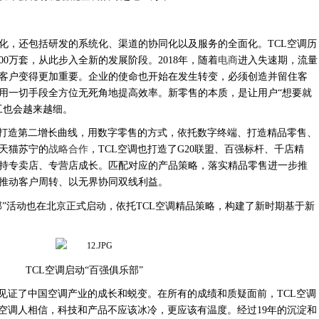
化，还包括研发的系统化、渠道的协同化以及服务的全面化。
TCL空调历
000万套，从此步入全新的发展阶段。20
18
年，随着
电商
进入失速期，流量
客户变得更加重要。企业的使命也开始在发生转变，必须创造并留住客
用一切手段全方位无死角地提高效率。新零售的本质，是让用户
“想要就
工也会越来越细。
力打造第二增长曲线，用数字零售的方式，依托数字终端、打造精品零售、
天猫苏宁的
战略合作
，
TCL空调
也打造了
G20联盟、百强标杆、千店精
持专卖店、专营店成长。匹配对应的产品策略，落实精品零售进一步推
推动客户周转、以无界协同双线利益。
部”活动也在北京正式启动，依托TCL空调精品策略，构建了新时期基于新
TCL空调启动“百强俱乐部”
与并见证了中国空调产业的成长和蜕变。在所有的成绩和质疑面前，TCL空调
L空调人相信，科技和产品不应该冰冷，更应该有温度。经过1
9
年的沉淀和