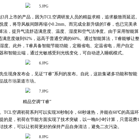
划3月上市的产品，因为TCL空调研发人员的精益求精，追求极致而延迟。
度，将导风板间隙再缩小0.2mm。而完成全新升级的T睿，也已完美承
化算法，提升气流舒适满意度、温度、湿度和空气洁净度。由于采用智能算
满意度做到92%，远高于普通空调的60%。通过智能算法，
T
睿能够让整
0%的湿度。此外，T睿具备智能节能功能，定额省电、定温省电，用户自定
器和智能云端，通过光敏感受到光线变化，可自动进入睡眠模式。
先生
现身发布会，见证
“T睿”系列的发布。自此，这款集诸多功能和智能
征战
市场
渠道
市场
。
精品空调
“T睿”
。
TCL空调初荷系列可以实现30秒制冷，60秒速热，并能在60℃的高温环
提的是，初荷在节能方面实现了技术突破，以一晚8小时计算，只需花费1
洁技术，可以让初荷更好的保持产品自身清洁，避免二次污染。