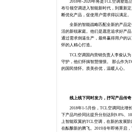
2018年-2020年将是TCL空调塑造
布引领空调进入智能新时代，到重新定
断优化产品，促使用户需求得以满足。
全新的智能战略匹配全新的产品定
活
的新锐家庭
。他们是愿意追求好产品
通过需求倒逼生产，最终赢得用户的认
怀的人精心打造。
TCL空调国内营销负责人李俊
认为
守护，他们
怀揣智
慧憧憬。
那么作为
的国民情怀。质美价优，温暖人心。
线上线下同时发力，抒写产品传奇
2018
年
1-5
月份，
TCL
空调同比增
下产品均价同比提升分别达到9.8%、1
上智能双翼的
TCL空调，在新的发展
在酝酿新的腾飞。
2019冷年即将开启