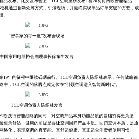
新品发布。此次发布会上，TCL空调重磅发布T睿和初荷两款智能精品，
列柜机通过创新众筹方式，引爆现场，并最终实现单品订单突破20万套，成
册。
“智享家的每一度”发布会现场
中国家用电器协会副理事长徐东生发言
在第19年的征程中继续砥砺前行
。
TCL空调负责人陈绍林表示，
任何战略都
略中，
TCL空调的落脚点就定位在“引领空调进入智能新时代”。
TCL空调负责人陈绍林发言
，不断践行智能战略的同时，对空调产品本身功能品质的基础夯得更为坚
验更为舒适、健康的前提是要让空调回归产品本质。回归空调本质，是通
网络化，实现空调的真节能、真舒适健康、真正适合消费者使用习惯。