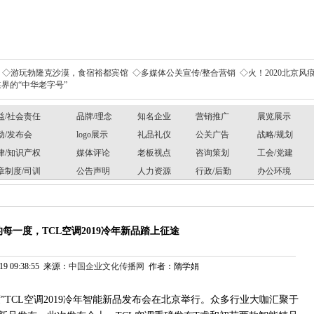
◇游玩勃隆克沙漠，食宿裕都宾馆
◇多媒体公关宣传/整合营销
◇火！2020北京风痕
界的“中华老字号”
益/社会责任
品牌/理念
知名企业
营销推广
展览展示
动/发布会
logo展示
礼品礼仪
公关广告
战略/规划
律/知识产权
媒体评论
老板视点
咨询策划
工会/党建
章制度/司训
公告声明
人力资源
行政/后勤
办公环境
每一度，TCL空调2019冷年新品踏上征途
19 09:38:55 来源：
中国企业文化传播网
作者：隋学娟
度”TCL空调2019冷年智能新品发布会在北京举行。众多行业大咖汇聚于