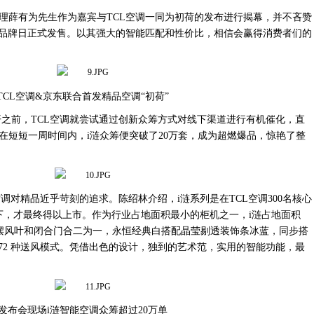
理薛有为先生作为嘉宾
与
TCL空调一同为初荷的发布进行揭幕，并不吝赞
级品牌日正式发售。以其强大的智能匹配和性价比，相信会赢得消费者们的
TCL空调&京东联合首发精品空调“初荷”
开之前，TCL空调就尝试通过创新众筹方式对线下渠道进行有机催化，直
在短短一周时间内，i涟众筹便突破了20万套，成为超燃爆品，惊艳了整
L空调对精品近乎苛刻的追求。陈绍林介绍，
i涟系列
是在
TCL空调
300名核心
下，才最终得以上市。
作为
行业占地面积最小的柜机之一，
i涟占地面积
，摆风叶和闭合门合
二
为一，永恒经典白搭配晶莹剔透装饰条冰蓝，同步搭
72
种送风模式。
凭借出色的设计，独到的艺术范，实用的智能功能，最
发布会现场
i涟智能空调众筹超过20万单