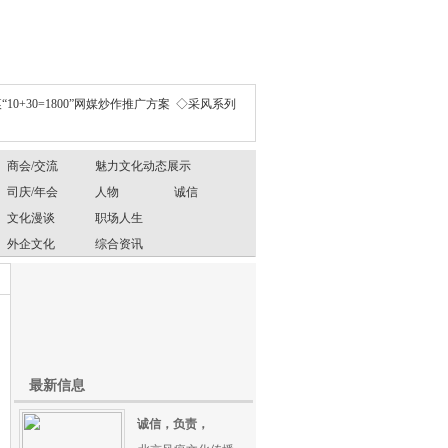
“10+30=1800”网媒炒作推广方案
◇采风系列
商会/交流
魅力文化动态展示
司庆/年会
人物
诚信
文化漫谈
职场人生
外企文化
综合资讯
最新信息
诚信，负责，