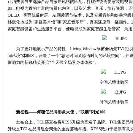
让消费者自主选择产品与家居风格的匹配，打破传统需要家装电视背
加上电视内置的丰富的情景化内容，以及艺术，音乐，旅行资源，还
QLED、雾面低反射屏、AI画质调节技术，以及安桥音响和好莱坞级别的
移默化地成为“家庭美术馆”和“家庭音乐厅”，真实还原每一幅画作。
家庭智能设备和生活服务平台，使电视成为家庭智能生活管家，为用
为了更好地展示产品的特性，
Living Window浮窗全场景T
间艺境”体验区，营造了一个“忘记时间又感悟时间的艺境空间”，并
影响力的新锐精英开启“全天候全场景身体体验”。
空间艺境体验区
时间艺境体验区
新征程
——何穗任
品牌形象
大使，“联姻”阳光100
发布会上，
TCL还宣布将XESS升级为高端子品牌。TCL集团
升级是TCL在品牌组合聚焦的重要落地举措。XESS致力于提供有