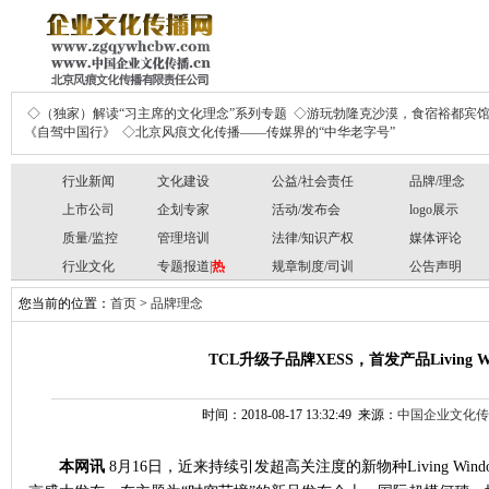
◇（独家）解读“习主席的文化理念”系列专题
◇游玩勃隆克沙漠，食宿裕都宾
《自驾中国行》
◇北京风痕文化传播——传媒界的“中华老字号”
行业新闻
文化建设
公益/社会责任
品牌/理念
上市公司
企划专家
活动/发布会
logo展示
质量/监控
管理培训
法律/知识产权
媒体评论
行业文化
专题报道|
热
规章制度/司训
公告声明
您当前的位置：
首页
>
品牌理念
TCL升级子品牌XESS，首发产品Living 
时间：2018-08-17 13:32:49 来源：
中国企业文化传
本网讯
8月16日，近来持续引发超高关注度的新物种Living Wi