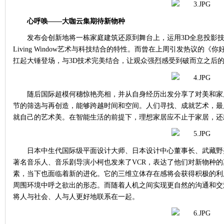
心呼唤
——大咖云集期待新物种
发布会创新地将一栋家庭建筑还原到舞台上，运用
3D全息投影
Living Window艺术与科技结合的特性。而曾在上周引发热议的
扛起大锤登场，与3D技术完美结合，让观众强烈感受到破而立之后
随后国际超模何穗惊艳亮相，并从自身经历出发分享了对美和家
节的筛选与再创造，能够跨越时间和空间。人们寻找、成就艺术，最
就自己的艺术美。在智能生活的前提下，理想家居应不止于家居，还
日本中生代国际级平面设计大师、日本设计中心董事长、武藏野
著名音乐人、音乐剧导演小柯也发来了
VCR，表达了他们对新物种
素，当下也面临着新的进化。它的三维立体存在感将会获得积极的利
周围环境中呼之欲出的形态。而随着人机之间实现更自然的沟通和交
将人与社会、人与人更好地联系在一起。