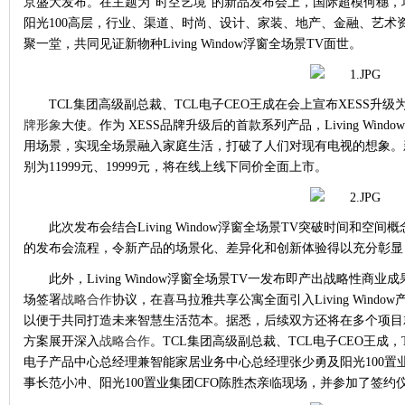
京盛大发布。在主题为“时空艺境”的新品发布会上，国际超模何穗，
阳光100高层，行业、渠道、时尚、设计、家装、地产、金融、艺术
聚一堂，共同见证新物种Living Window浮窗全场景TV面世。
TCL集团高级副总裁、TCL电子CEO王成在会上宣布XESS升
牌形象
大使。作为 XESS品牌升级后的首款系列产品，Living Wi
用场景，实现全场景融入家庭生活，打破了人们对现有电视的想象。新
别为11999元、19999元，将在线上线下同价全面上市。
此次发布会结合
Living Window浮窗全场景TV突破时间和
的发布会流程，令新产品的场景化、差异化和创新体验得以充分彰显
此外，
Living Window浮窗全场景TV一发布即产出战略性商
场签署
战略合作
协议，在喜马拉雅共享公寓全面引入Living Wind
以便于共同打造未来智慧生活范本。据悉，后续双方还将在多个项目就Liv
方案展开深入
战略合作
。TCL集团高级副总裁、TCL电子CEO王成，T
电子产品中心总经理兼智能家居业务中心总经理张少勇及阳光100置
事长范小冲、阳光100置业集团CFO陈胜杰亲临现场，并参加了签约