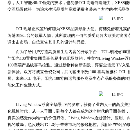
察，人工智能和IoT领先的技术，也凭借TCL高端制造能力，XES
交互场景体验，为追求生活品质的高端消费者带来全方位的生活品位
TCL现场正式签约何穗为XESS
品牌形象
大使。何穗凭借着扎实
闯荡国际T台的领军人物，其所展现的不俗气质受到各大欧美时尚界杂
调出击
市场
，自信宣告其非凡的设计与品质。
而为了给用户打造高质量生活内容的开放平台，
TCL与阳光10
与阳光100置业集团董事长易小迪现场签约，并宣布Living Windo
100高端产品线喜马拉雅。通过新物种创新实践，浮窗全场景 TV
新体验。双方将成⽴合资公司，共同输出阳光 100 喜马拉雅和 TC
局。未来TCL 电⼦、阳光 100将向运营服务商及⽣态产品服务商
能化工作生活⽅式。
Living Window浮窗全场景TV的发布，获得了业内人士的
化规模时代，从一人千面，到每个人都在成为这个时代的千面英雄，
真实的感受作为唯一的价值归依。Living Window通过设计、应用
视的破局，也反映出TCL对于未来
市场
的敏锐把控。我们正在经历物