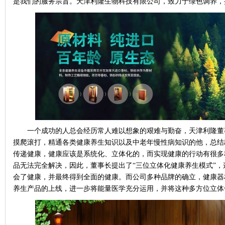
是我们的服务宗旨。天津利隆生物科技有限公司，致力于绿色调养，
一个成功的人总会经历常人难以想象的艰难与勤奋，天津利隆董
摸爬滚打，精通各类健康养生知识以及中老年慢性病知识的他，总结
传递健康，健康应该是系统化、立体化的，而实现健康的行动有很多
品无法完全解决，因此，董事长提出了“三位立体化健康养生模式”
会了健康，并最终得到全面的健康。而公司多种品牌的确立，健康器
养生产品的上线，进一步将能量医学充分运用，并将这种多方位立体