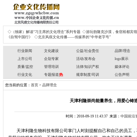
◇（独家）解读“习主席的文化理念”系列专题
◇游玩勃隆克沙漠，食宿裕都宾
《自驾中国行》
◇北京风痕文化传播——传媒界的“中华老字号”
行业新闻
文化建设
公益/社会责任
品牌/理念
上市公司
企划专家
活动/发布会
logo展示
质量/监控
管理培训
法律/知识产权
媒体评论
行业文化
专题报道|
热
规章制度/司训
公告声明
您当前的位置：
首页
>
品牌理念
天津利隆崇尚能量养生，用爱心铸
时间：2018-09-19 11:43:37 来源：
中国前沿
天津利隆生物科技有限公司掌门人时刻提醒自己和自己的员工，