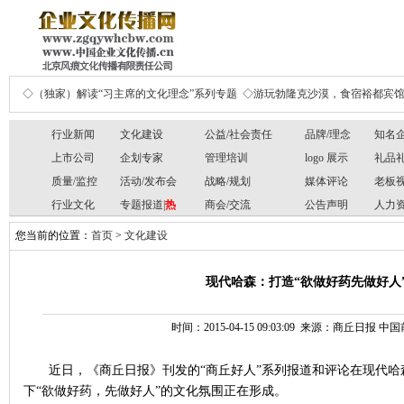
◇（独家）解读“习主席的文化理念”系列专题
◇游玩勃隆克沙漠，食宿裕都宾
行业新闻
文化建设
公益/社会责任
品牌/理念
知名
上市公司
企划专家
管理培训
logo 展示
礼品
质量/监控
活动/发布会
战略/规划
媒体评论
老板
行业文化
专题报道|
热
商会/交流
公告声明
人力
您当前的位置：
首页
>
文化建设
现代哈森：打造“欲做好药先做好人
时间：2015-04-15 09:03:09 来源：商丘日报
近日，《商丘日报》刊发的“商丘好人”系列报道和评论在现代
下“欲做好药，先做好人”的文化氛围正在形成。