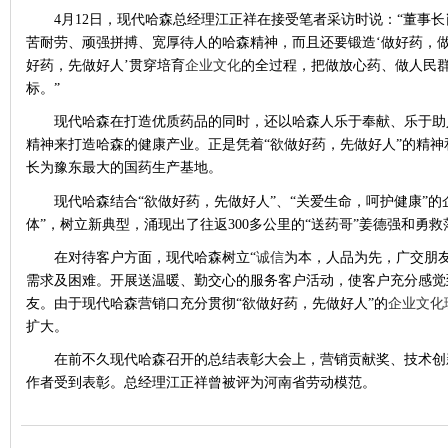
4月12日，现代哈森总经理江正祥在接受笔者采访时说：“董事
苦耐劳、顽强拼搏、宽厚待人的哈森精神，而且还要锻造‘做好药，做
好药，先做好人’贯穿培育
企业文化
的全过程，把做放心药、做人民
标。”
现代哈森在打造优质药品的同时，还以哈森人乐于奉献、乐于助
精神来打造哈森的健康产业。正是凭着“欲做好药，先做好人”的精
长为豫东最大的国药生产基地。
现代哈森结合“欲做好药，先做好人”、“关爱生命，呵护健康”的
体”，树立新典型，涌现出了往返300多公里的“送药哥”姜德强和勇
在对待客户方面，现代哈森树立“
诚信
为本，人品为先，广交朋友
需求及困难。开展送温暖、勤交心的服务客户活动，使客户充分感觉
友。由于现代哈森营销口充分贯彻“欲做好药，先做好人”的
企业文化
扩大。
在前不久现代哈森召开的总结表彰大会上，营销贡献奖、技术创新
作者受到表彰。总经理江正祥曾被评为河南省劳动模范。