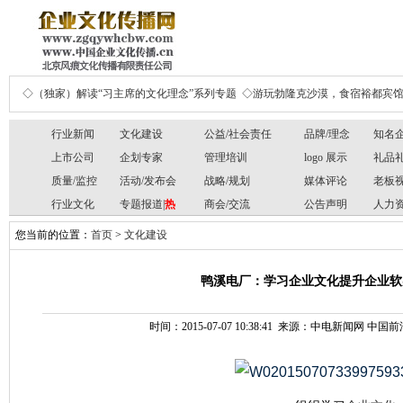
◇（独家）解读“习主席的文化理念”系列专题
◇游玩勃隆克沙漠，食宿裕都宾
行业新闻
文化建设
公益/社会责任
品牌/理念
知名
上市公司
企划专家
管理培训
logo 展示
礼品
质量/监控
活动/发布会
战略/规划
媒体评论
老板
行业文化
专题报道|
热
商会/交流
公告声明
人力
您当前的位置：
首页
>
文化建设
鸭溪电厂：学习企业文化提升企业软实
时间：2015-07-07 10:38:41 来源：中电新闻网 