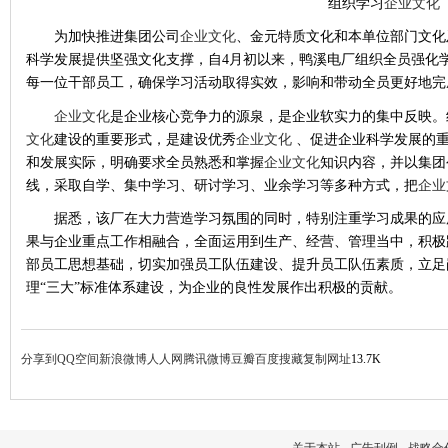
组织学习
企业文化
为加快推进集团公司
企业文化
、金元特质文化和本单位部门文化
科学发展提供坚强文化支撑，自4月初以来，鸭溪电厂组织全员强化
每一位干部员工，确保学习活动取得实效，影响和带动全员更好地完
企业文化
是企业核心竞争力的源泉，是企业软实力的集中反映。
文化
建设的重要形式，是建设优秀
企业文化
、促进企业科学发展的重
和发展实际，明确要求全员熟悉和掌握
企业文化
知识内容，并以集团
线，采取自学、集中学习、研讨学习、业余学习等多种方式，把
企业
据悉，该厂在大力营造学习氛围的同时，特别注重学习成果的应
果与企业重点工作相融合，全面运用到生产、经营、管理当中，积极
部员工思想基础，切实加强员工队伍建设、提升员工队伍素质，立足
理“三大”标准体系建设，为企业的良性发展作出积极的贡献。
分享到
QQ空间
新浪微博
人人网
腾讯微博
豆瓣
百度搜藏
复制网址
13.7K