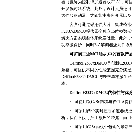
器（也称为控制律加速器或
CLA)
，可
开发低时延系统。此外，设计人员还可
级伺服驱动器、太阳能中央逆变器以及
客户可通过采用强大片上集成模拟
F2837xDMCU
提供四个独立
16
位模数转
解决方案实现整体系统吞吐量。此外，
功率级保护，同时
Σ-Δ
解调器还允许系
可扩展工业
MCU
系列中的首款产
DelfinoF2837xDMCU
是创新
C2000
兼容，可提供不同的性能范围充分满足
DelfinoF2837xDMCU
与未来单核派生产
本。
DelfinoF2837xDMCU
的特性与优
•
可使用双
C28x
内核与双
CLA
提
•
可采用两个实时控制加速器或
析，从而不仅可产生额外的带宽，而且
•
可采用
C28x
内核中包含的最新