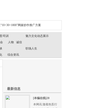
“10+30=1800”网媒炒作推广方案
度/司训
魅力文化动态展示
年会
人物
诚信
谈
职场人生
化
综合资讯
最新信息
[本编在线]20
本网讯 随着热泵行