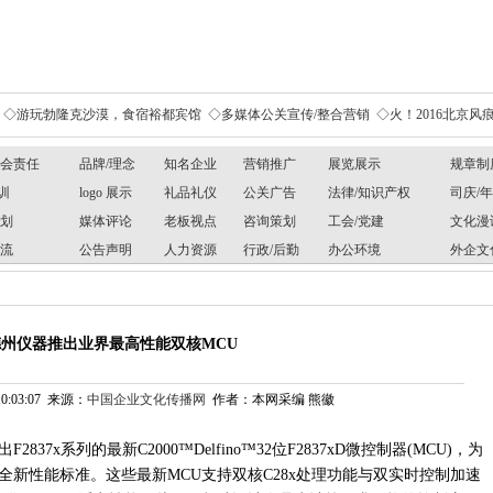
◇游玩勃隆克沙漠，食宿裕都宾馆
◇多媒体公关宣传/整合营销
◇火！2016北京风痕
社会责任
品牌/理念
知名企业
营销推广
展览展示
规章制
训
logo 展示
礼品礼仪
公关广告
法律/知识产权
司庆/
规划
媒体评论
老板视点
咨询策划
工会/党建
文化漫
交流
公告声明
人力资源
行政/后勤
办公环境
外企文
德州仪器推出业界最高性能双核MCU
10:03:07 来源：
中国企业文化传播网
作者：本网采编 熊徽
出
F2837x
系列的最新
C2000™Delfino™32
位
F2837xD
微控制器
(MCU)
，为
全新性能标准。这些最新
MCU
支持双核
C28x
处理功能与双实时控制加速