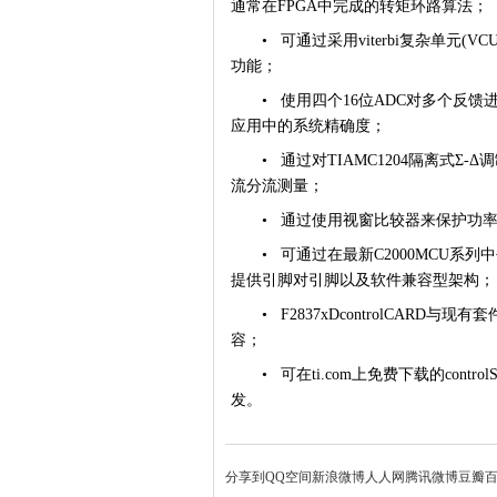
通常在
FPGA
中完成的转矩环路算法；
•
可通过采用
viterbi
复杂单元
(VCU
功能；
•
使用四个
16
位
ADC
对多个反馈
应用中的系统精确度；
•
通过对
TIAMC1204
隔离式
Σ-Δ
调
流分流测量；
•
通过使用视窗比较器来保护功
•
可通过在最新
C2000MCU
系列中
提供引脚对引脚以及软件兼容型架构；
•
F2837xDcontrolCARD
与现有套
容；
•
可在
ti.com
上免费下载的
contro
发。
分享到
QQ空间
新浪微博
人人网
腾讯微博
豆瓣