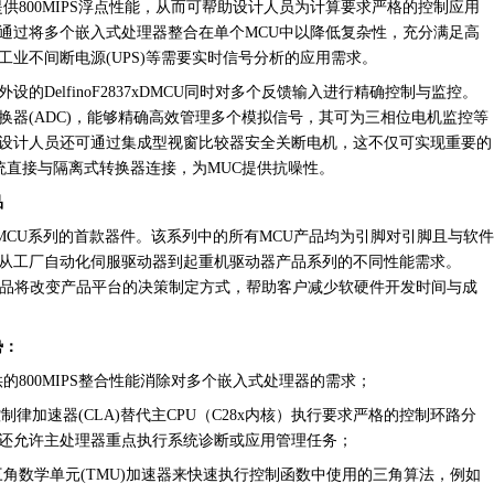
提供
800MIPS
浮点性能，从而可帮助设计人员为计算要求严格的控制应用
通过将多个嵌入式处理器整合在单个
MCU
中以降低复杂性，充分满足高
工业不间断电源
(UPS)
等需要实时信号分析的应用需求。
外设的
DelfinoF2837xDMCU
同时对多个反馈输入进行精确控制与监控。
换器
(ADC)
，能够精确高效管理多个模拟信号，其可为三相位电机监控等
设计人员还可通过集成型视窗比较器安全关断电机，这不仅可实现重要的
统直接与隔离式转换器连接，为
MUC
提供抗噪性。
品
MCU
系列的首款器件。该系列中的所有
MCU
产品均为引脚对引脚且与软件
从工厂自动化伺服驱动器到起重机驱动器产品系列的不同性能需求。
品将改变产品平台的决策制定方式，帮助客户减少软硬件开发时间与成
势：
供的
800MIPS
整合性能消除对多个嵌入式处理器的需求；
控制律加速器
(CLA)
替代主
CPU
（
C28x
内核）执行要求严格的控制环路分
还允许主处理器重点执行系统诊断或应用管理任务；
三角数学单元
(TMU)
加速器来快速执行控制函数中使用的三角算法，例如