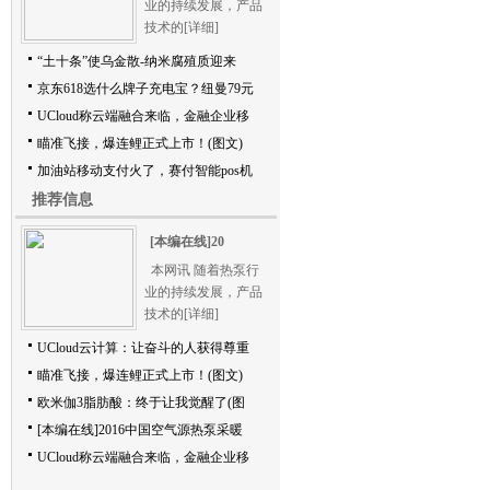
业的持续发展，产品
技术的
[详细]
“土十条”使乌金散-纳米腐殖质迎来
京东618选什么牌子充电宝？纽曼79元
UCloud称云端融合来临，金融企业移
瞄准飞接，爆连鲤正式上市！(图文)
加油站移动支付火了，赛付智能pos机
推荐信息
[本编在线]20
本网讯 随着热泵行
业的持续发展，产品
技术的
[详细]
UCloud云计算：让奋斗的人获得尊重
瞄准飞接，爆连鲤正式上市！(图文)
欧米伽3脂肪酸：终于让我觉醒了(图
[本编在线]2016中国空气源热泵采暖
UCloud称云端融合来临，金融企业移