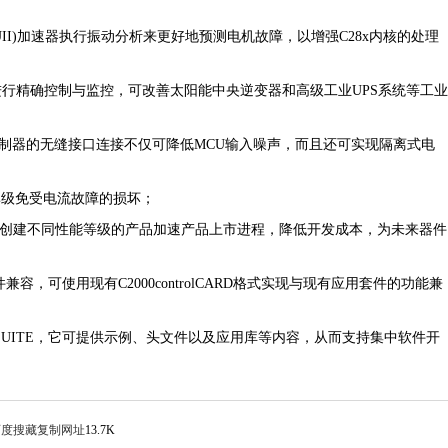
II)
加速器执行振动分析来更好地预测电机故障，以增强
C28x
内核的处理
进行精确控制与监控，可改善太阳能中央逆变器和高级工业
UPS
系统等工业
制器的无缝接口连接不仅可降低
MCU
输入噪声，而且还可实现隔离式电
率级免受电流故障的损坏；
创建不同性能等级的产品加速产品上市进程，降低开发成本，为未来器件
件兼容，可使用现有
C2000controlCARD
格式实现与现有应用套件的功能兼
lSUITE
，它可提供示例、头文件以及应用库等内容，从而支持集中软件开
百度搜藏
复制网址
13.7K