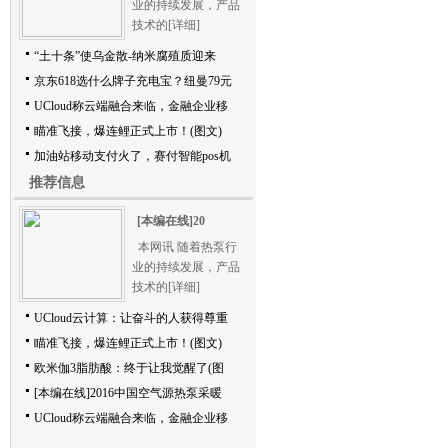
业的持续发展，产品
技术的
[详细]
“土十条”使乌金散-纳米腐殖质迎来
京东618选什么牌子充电宝？纽曼79元
UCloud称云端融合来临，金融企业移
瞄准飞接，爆连鲤正式上市！(图文)
加油站移动支付火了，赛付智能pos机
推荐信息
[本编在线]20
本网讯 随着热泵行
业的持续发展，产品
技术的
[详细]
UCloud云计算：让奋斗的人获得尊重
瞄准飞接，爆连鲤正式上市！(图文)
欧米伽3脂肪酸：终于让我觉醒了(图
[本编在线]2016中国空气源热泵采暖
UCloud称云端融合来临，金融企业移