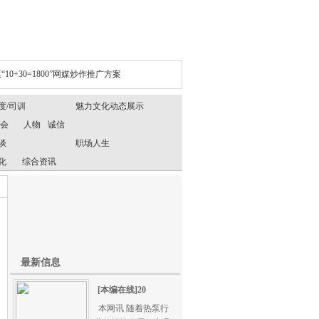
“10+30=1800”网媒炒作推广方案
度/司训
魅力文化动态展示
年会
人物
诚信
谈
职场人生
化
综合资讯
最新信息
[本编在线]20
本网讯 随着热泵行