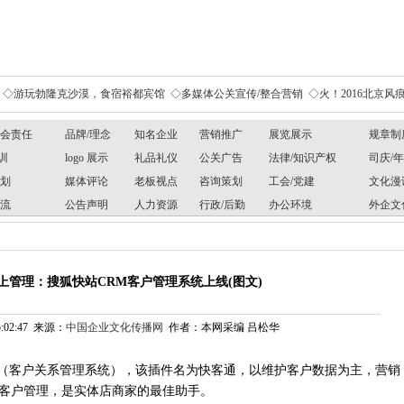
◇游玩勃隆克沙漠，食宿裕都宾馆
◇多媒体公关宣传/整合营销
◇火！2016北京风痕
社会责任
品牌/理念
知名企业
营销推广
展览展示
规章制
训
logo 展示
礼品礼仪
公关广告
法律/知识产权
司庆/
规划
媒体评论
老板视点
咨询策划
工会/党建
文化漫
交流
公告声明
人力资源
行政/后勤
办公环境
外企文
上管理：搜狐快站CRM客户管理系统上线(图文)
5:02:47 来源：
中国企业文化传播网
作者：本网采编 吕松华
m（客户关系管理系统），该插件名为快客通，以维护客户数据为主，营销
客户管理，是实体店商家的最佳助手。