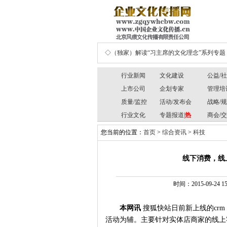
◇（独家）解读“习主席的文化理念”系列专题
行业新闻
文化建设
公益/
上市公司
企划专家
管理培
质量/监控
活动/发布会
战略/
行业文化
专题报道|
热
商会/
您当前的位置：
首页
>
综合资讯
>
科技
线下消费，线
时间：2015-09-24 1
本网讯
搜狐快站日前新上线的cr
活动为辅。主要针对实体店商家的线上