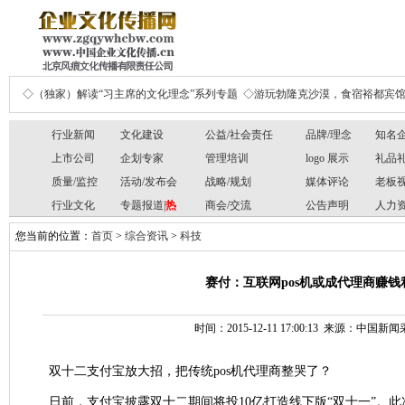
◇（独家）解读“习主席的文化理念”系列专题
◇游玩勃隆克沙漠，食宿裕都宾
行业新闻
文化建设
公益/社会责任
品牌/理念
知名
上市公司
企划专家
管理培训
logo 展示
礼品
质量/监控
活动/发布会
战略/规划
媒体评论
老板
行业文化
专题报道|
热
商会/交流
公告声明
人力
您当前的位置：
首页
>
综合资讯
>
科技
赛付：互联网pos机或成代理商赚钱利
时间：2015-12-11 17:00:13 来源：中国
双十二支付宝放大招，把传统pos机代理商整哭了？
日前，支付宝披露双十二期间将投10亿打造线下版“双十一”。此