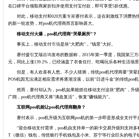
在口碑平台领取商家折扣并使用支付宝付款，即可享受5折优惠。
对此，移动支付和020方案
专家
赛付表示，这在刺激线下消费热
的新一轮攻势，对pos机代理商而言影响甚大。
移动支付火爆，pos机代理商“哭晕厕所”？
事实上，移动支付
市场
是块“大肥肉”，“钱景”大好。
赛付援引艾瑞
咨询
发布的数据称，2015年第一季度，我国第三
元，同比上涨139.2%，已经涵盖了衣食住行、吃喝玩乐各种生活场
但是，有人欢喜有人愁。不少人猜测，传统pos机代理商要“哭
POS机因无法满足相应需求将逐渐没落，以前“日进斗金”的传统pos
然而，赛付却认为，pos机如果能抓住移动支付这块“肥肉”，升级为
广阔，pos机代理商又将“满血复活”，恢复“赚钱能力”。
互联网pos机能让pos机代理商翻身？
赛付表示，pos机升级为互联网pos机的第一步即是形成全支付平
“迎合移动支付需求，pos机由支持单一的刷卡交易升级到支持
T（微信）钱包，传统银行手机钱包及小米、苏宁等行业巨头的电子钱