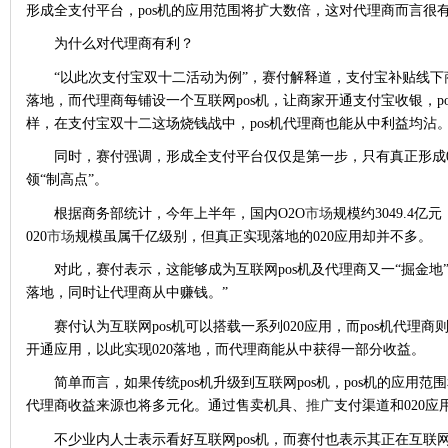
形成全支付平台，pos机的应用范围将扩大数倍，这对代理商而言很有
为什么对代理商有利？
“以此次支付宝双十二活动为例”，赛付解释道，支付宝补贴线
落地，而代理商每铺设一个互联网pos机，让商家开通支付宝收银，p
样，在支付宝双十二这场烧钱战中，pos机代理商也能从中利益均沾
同时，赛付强调，形成全支付平台仅仅是第一步，只有真正形成02
领“制高点”。
根据商务部统计，今年上半年，国内O2O
市场
规模约3049.4
020
市场
规模虽属千亿级别，但真正实现落地的020应用却并不多。
对此，赛付表示，这能够成为互联网pos机及代理商又一“掘金地”。
落地，同时让代理商从中赚钱。”
赛付认为互联网pos机可以搭载一系列020应用，而pos机代理商
开通应用，以此实现020落地，而代理商能从中获得一部分收益。
简单而言，如果传统pos机升级到互联网pos机，pos机的应用范
代理商收益来源也将多元化。通过售卖机具、
推广
支付渠道和020
不少业内人士表示看好互联网pos机，而赛付也表示其正在互联网