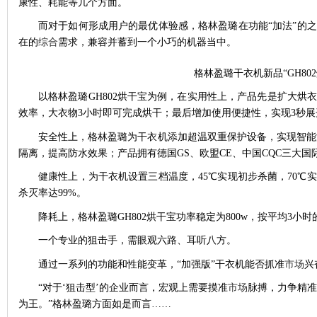
康性、耗能等几个方面。
而对于如何形成用户的最优体验感，格林盈璐在功能“加法”的之
在的
综合
需求，兼容并蓄到一个小巧的机器当中。
格林盈璐干衣机新品“GH802
以格林盈璐GH802烘干宝为例，在实用性上，产品先是扩大烘衣空
效率，大衣物3小时即可完成烘干；最后增加使用便捷性，实现3秒
安全性上，格林盈璐为干衣机添加超温双重保护设备，实现智能
隔离，提高防水效果；产品拥有德国GS、欧盟CE、中国CQC三大国
健康性上，为干衣机设置三档温度，45℃实现初步杀菌，70℃
杀灭率达99%。
降耗上，格林盈璐GH802烘干宝功率稳定为800w，按平均3小
一个专业的狙击手，需眼观六路、耳听八方。
通过一系列的功能和性能变革，“加强版”干衣机能否抓准
市场
兴
“对于‘狙击型’的企业而言，宏观上需要摸准
市场
脉搏，力争精准
为王。”格林盈璐方面如是而言……