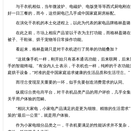
与干衣机相似，当年微波炉、电磁炉、电饭煲等等西式厨电刚在
好一日三餐的，而今，这些厨电已几乎成中国家庭厨房标配。
在演化干衣机的本土化进程上，以此为代表的家电品牌格林盈璐
在此之前，
市场
上相应产品皆以干衣为主打功能，而格林盈璐在
被子、干鞋袜、烘干宠物等日常操作功能。
看起来，格林盈璐只是对干衣机进行了简单的功能叠加？
“这就像手机一样，刚开始只有基本通讯功能，后来联网，后来
手的智能终端。”有业内人士表示，干衣机也一样，纯粹的干衣功能
庭烘干设备，“对准的是中国家庭追求健康的生活品质和生活
理念
。”
而
理念
变现至关重要的一环，似乎先要创造消费需求的认同。
纵观
综合
类
电商
平台，对干衣机品类产品的用户评价，几乎全集
关乎用户体验的范畴。
“相比大家电，小家电产品满足的是更为细致、精致的生活需求
策的“最后一公里”，就是用户体验。
作为小家电细分品类之一，干衣机要满足的性能诉求并不复杂，