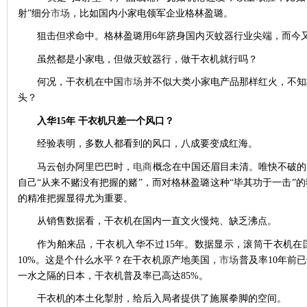
射”细分
市场
，比如国内小家电领军企业格林盈璐。
狙击但求命中。格林盈璐用6年跻身国内灭蚊器行业尖端，而今
虽然都是小家电，但做灭蚊器行，做干衣机就行吗？
何况，干衣机在中国
市场
并不似大类小家电产品那样红火，不知
头？
入华15年 干衣机只差一个风口？
经验表明，多数人都看到的风口，八成要变成红海。
马云创办阿里巴巴时，
电商
概念在中国还眉目未清。唯快不破的
自己“从来不赌没有把握的赌”，而对格林盈璐这种“毕其功于一击”
的精准把握显得尤为重要。
从销售数据看，干衣机在国内一直文火慢炖、缺乏沸点。
作为舶来品，干衣机入华不过15年。数据显示，滚筒干衣机在
10%。这是个什么水平？在干衣机原产地美国，
市场
普及率10年前已
一水之隔的日本，干衣机普及率已高达85%。
干衣机的本土化掣肘，给后入局者提供了施展拳脚的空间。