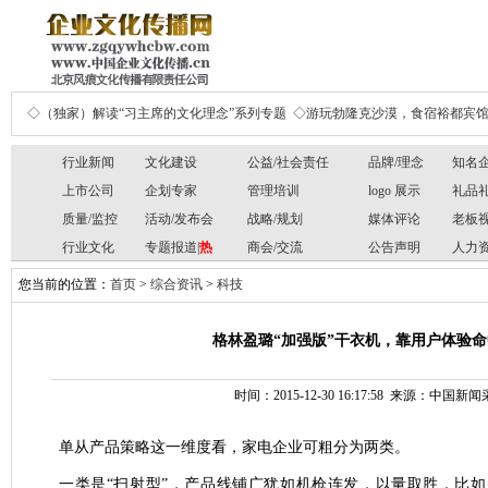
◇（独家）解读“习主席的文化理念”系列专题
◇游玩勃隆克沙漠，食宿裕都宾
行业新闻
文化建设
公益/社会责任
品牌/理念
知名
上市公司
企划专家
管理培训
logo 展示
礼品
质量/监控
活动/发布会
战略/规划
媒体评论
老板
行业文化
专题报道|
热
商会/交流
公告声明
人力
您当前的位置：
首页
>
综合资讯
>
科技
格林盈璐“加强版”干衣机，靠用户体验命
时间：2015-12-30 16:17:58 来源：中国
单从产品策略这一维度看，家电企业可粗分为两类。
一类是“扫射型”，产品线铺广犹如机枪连发，以量取胜，比如