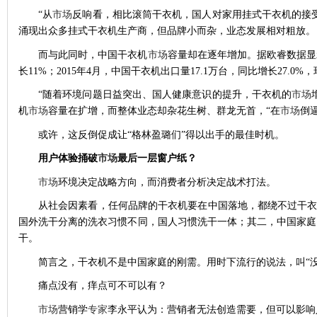
“从
市场
反响看，相比滚筒干衣机，国人对家用挂式干衣机的接
涌现出众多挂式干衣机生产商，但品牌小而杂，业态发展相对粗放。
而与此同时，中国干衣机
市场
容量却在逐年增加。据欧睿数据显示
长11%；2015年4月，中国干衣机出口量17.1万台，同比增长27.0%，
“随着环境问题日益突出、国人健康意识的提升，干衣机的
市场
机
市场
容量在扩增，而整体业态却杂花生树、群龙无首，“在
市场
倒
或许，这反倒促成让“格林盈璐们”得以出手的最佳时机。
用户体验捅破
市场
最后一层窗户纸？
市场
环境决定战略方向，而消费者分析决定战术打法。
从社会因素看，任何品牌的干衣机要在中国落地，都绕不过干衣
国外洗干分离的洗衣习惯不同，国人习惯洗干一体；其二，中国家庭
干。
简言之，干衣机不是中国家庭的刚需。用时下流行的说法，叫“没
痛点没有，痒点可不可以有？
市场
营销学
专家
李永平认为：营销者无法创造需要，但可以影响