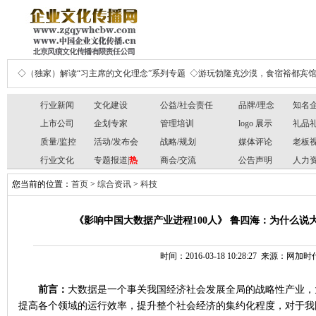
◇（独家）解读“习主席的文化理念”系列专题
◇游玩勃隆克沙漠，食宿裕都宾
行业新闻
文化建设
公益/社会责任
品牌/理念
知名
上市公司
企划专家
管理培训
logo 展示
礼品
质量/监控
活动/发布会
战略/规划
媒体评论
老板
行业文化
专题报道|
热
商会/交流
公告声明
人力
您当前的位置：
首页
>
综合资讯
>
科技
《影响中国大数据产业进程100人》 鲁四海：为什么说
时间：2016-03-18 10:28:27 来源：网
前言：
大数据是一个事关我国经济社会发展全局的战略性产业，
提高各个领域的运行效率，提升整个社会经济的集约化程度，对于我国