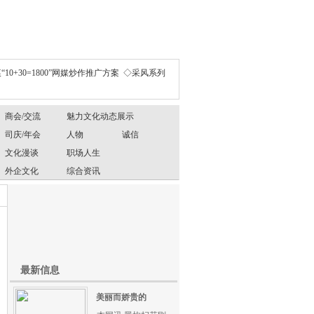
“10+30=1800”网媒炒作推广方案
◇采风系列
商会/交流
魅力文化动态展示
司庆/年会
人物
诚信
文化漫谈
职场人生
外企文化
综合资讯
最新信息
美丽而娇贵的