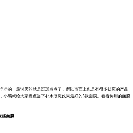
净净的，最讨厌的就是斑斑点点了，所以市面上也是有很多祛斑的产品
，小编就给大家盘点当下补水淡斑效果最好的
5款面膜。看看你用的面膜
颜蚕丝面膜