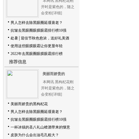
本网讯 黑枸杞花刚
开时是紫色的，随之
会变粉
[详细]
男人怎样去除黑眼圈延缓衰老？
抗皱去黑眼圈眼膜眼霜排行榜10强
处暑│迎佳节秋色愈浓，送好礼美酒
使用这些眼膜眼霜让你更显年轻
2022年去黑眼圈眼膜眼霜排行榜
推荐信息
美丽而娇贵的
本网讯 黑枸杞花刚
开时是紫色的，随之
会变粉
[详细]
美丽而娇贵的黑枸杞花
男人怎样去除黑眼圈延缓衰老？
抗皱去黑眼圈眼膜眼霜排行榜10强
一杯冰镇的圣八礼山楂酒带来的惬意
皮肤为什么会出油毛孔粗大？