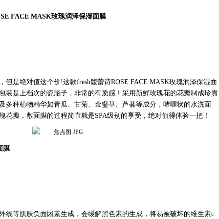
诗ROSE FACE MASK玫瑰润泽保湿面膜
贵，但是绝对值这个价!这款fresh馥蕾诗ROSE FACE MASK玫瑰润泽保湿面
品，包装是上档次的瓷瓶子，非常的有质感！采用新鮮玫瑰花的花瓣制成珍貴
及多种植物精华如青瓜、甘菊、金盏草、芦荟等成分，啫喱状的水洗面
瑰花瓣，敷面膜的过程简直就是SPA级别的享受，绝对值得体验一把！
面膜
外线等肌肤负面因素生成，会缓解黑色素的生成，将易被破坏的维生素
c