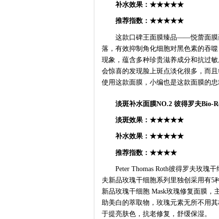
补水效果：
★★★★★
推荐指数：
★★★★★
这款口碑王面膜臻品
——悦蕾面膜
落，有效抑制角化细胞对黑色素的吞噬
现象，蕴含多种珍贵滋养成分和抗过敏
会惊喜的发现脸上斑点淡化很多，而且
使用这款面膜，小编也是这款面膜的忠
淡斑补水面膜
NO.2 彼得罗夫Bio
淡斑效果：
★★★★★
补水效果：
★★★★★
推荐指数：
★★★★
Peter Thomas Roth彼得罗夫玫瑰
夫新品玫瑰干细胞系列里独创采用有5种玫瑰
新品玫瑰干细胞 Mask玫瑰修复面膜
助美白的萃取物，玫瑰元素无所不用其
于提亮肤色，抗老修复，舒缓保湿。