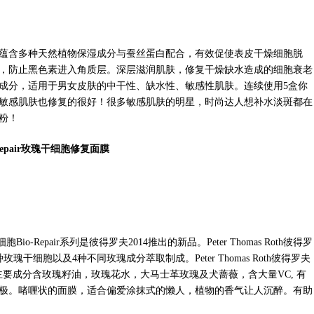
蕴含多种天然植物保湿成分与蚕丝蛋白配合，有效促使表皮干燥细胞脱
，防止黑色素进入角质层。深层滋润肌肤，修复干燥缺水造成的细胞衰老
成分，适用于男女皮肤的中干性、缺水性、敏感性肌肤。连续使用5盒你
敏感肌肤也修复的很好！很多敏感肌肤的明星，时尚达人想补水淡斑都在
粉！
-Repair玫瑰干细胞修复面膜
干细胞Bio-Repair系列是彼得罗夫2014推出的新品。Peter Thomas Roth彼得罗
干细胞以及4种不同玫瑰成分萃取制成。Peter Thomas Roth彼得罗夫
，主要成分含玫瑰籽油，玫瑰花水，大马士革玫瑰及犬蔷薇，含大量VC, 有
极。啫喱状的面膜，适合偏爱涂抹式的懒人，植物的香气让人沉醉。有助