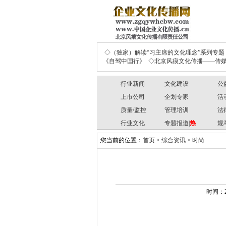
◇（独家）解读“习主席的文化理念”系列专题
《自驾中国行》
◇北京风痕文化传播——传媒
行业新闻
文化建设
公
上市公司
企划专家
活
质量/监控
管理培训
法
行业文化
专题报道|
热
规
您当前的位置：
首页
>
综合资讯
>
时尚
时间：2