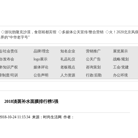
◇游玩勃隆克沙漠，食宿裕都宾馆
◇多媒体公关宣传/整合营销
◇火！2020北京风痕
界的“中华老字号”
益/社会责任
品牌/理念
知名企业
营销推广
展览展示
动/发布会
logo展示
礼品礼仪
公关广告
战略/规划
律/知识产权
媒体评论
老板视点
咨询策划
工会/党建
章制度/司训
公告声明
人力资源
行政/后勤
办公环境
2018淡斑补水面膜排行榜5强
018-10-24 11:15:34 来源：时尚生活网 作者：