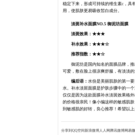
稳定下来，形成可持续的维生素c，具
用，使肌肤更易吸收皙白成分。
淡斑补水面膜
NO.5 御泥坊面膜
淡斑效果：
★★★
补水效果：
★★★☆
推荐指数：
★★☆
御泥坊是国内知名的面膜品牌，推
可爱，敷在脸上很凉爽舒服，有淡淡的
编后语：
水份是美丽肌肤的第一要
水。补水淡斑面膜是护肤步骤中的一个
仅仅是因为这款面膜补水淡斑效果格外
的价格很亲民！像小编这样的敏感肌肤
到敏感肌的好转，良心推荐！希望以上
分享到
QQ空间
新浪微博
人人网
腾讯微博
网易