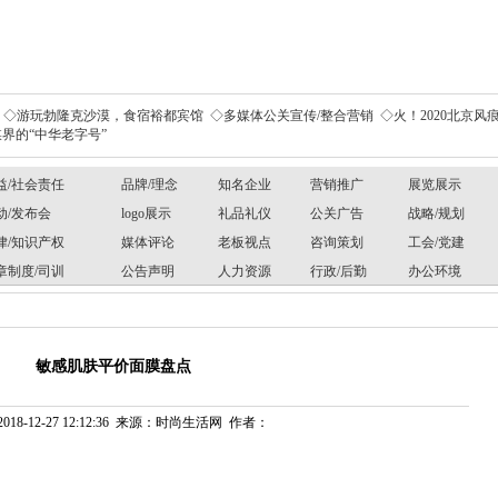
◇游玩勃隆克沙漠，食宿裕都宾馆
◇多媒体公关宣传/整合营销
◇火！2020北京风痕
界的“中华老字号”
益/社会责任
品牌/理念
知名企业
营销推广
展览展示
动/发布会
logo展示
礼品礼仪
公关广告
战略/规划
律/知识产权
媒体评论
老板视点
咨询策划
工会/党建
章制度/司训
公告声明
人力资源
行政/后勤
办公环境
敏感肌肤平价面膜盘点
018-12-27 12:12:36 来源：时尚生活网 作者：