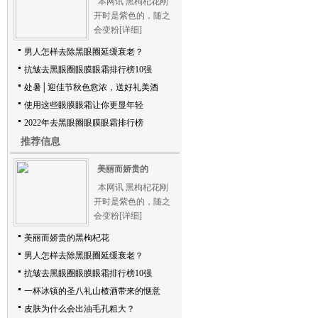
本网讯 黑枸杞花刚
开时是紫色的，随之
会变粉
[详细]
男人怎样去除黑眼圈延缓衰老？
抗皱去黑眼圈眼膜眼霜排行榜10强
处暑│迎佳节秋色愈浓，送好礼美酒
使用这些眼膜眼霜让你更显年轻
2022年去黑眼圈眼膜眼霜排行榜
推荐信息
美丽而娇贵的
本网讯 黑枸杞花刚
开时是紫色的，随之
会变粉
[详细]
美丽而娇贵的黑枸杞花
男人怎样去除黑眼圈延缓衰老？
抗皱去黑眼圈眼膜眼霜排行榜10强
一杯冰镇的圣八礼山楂酒带来的惬意
皮肤为什么会出油毛孔粗大？