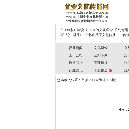
◇（独家）解读“习主席的文化理念”系列专题
《自驾中国行》
◇北京风痕文化传播——传媒
行业新闻
文化建设
公
上市公司
企划专家
活
质量/监控
管理培训
法
行业文化
专题报道|
热
规
您当前的位置：
首页
>
综合资讯
>
时尚
时间：2