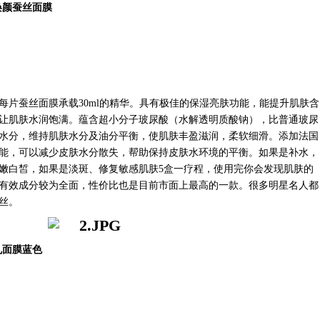
泉焕颜蚕丝面膜
每片蚕丝面膜承载
30ml的精华。具有极佳的保湿亮肤功能，能提升肌肤含
让肌肤水润饱满。蕴含超小分子玻尿酸（水解透明质酸钠），比普通玻尿
水分，维持肌肤水分及油分平衡，使肌肤丰盈滋润，柔软细滑。添加法国
能，可以减少皮肤水分散失，帮助保持皮肤水环境的平衡。如果是补水，
嫩白皙，如果是淡斑、修复敏感肌肤5盒一疗程，使用完你会发现肌肤的
有效成分较为全面，性价比也是目前市面上最高的一款。很多明星名人都
丝。
药丸面膜蓝色