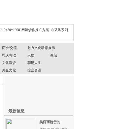
“10+30=1800”网媒炒作推广方案
◇采风系列
商会/交流
魅力文化动态展示
司庆/年会
人物
诚信
文化漫谈
职场人生
外企文化
综合资讯
最新信息
美丽而娇贵的