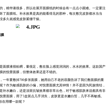
的，精华液很多，所以在展开面膜纸的时候会有一点点小困难。一定要注
坏了面膜纸。补水效果是真的能看得见的那种，每次敷完皮肤都水当当
没多久就感觉皮肤紧绷干燥。
面膜
是面膜液很粘稠，量很足，敷在脸上感觉润润的，水水的效果。这款国产
膜的悦蕾面膜，但整体效果还是不错的。
，一年要敷掉
700多张面膜，她用自己不老的容颜告诉了我们敷面膜的重
呢？作为敏感肌肤的小编，对悦蕾面膜尤其钟情！并不是因为民族情结，
是补水嫩白，还是淡斑抗皱效果都非常出色，对于敏感肌肤来说都具有非
悦蕾面膜，用了5盒斑点几乎消失，皮肤更是水嫩白皙，几乎不再敏感。
，你在用哪一款呢？