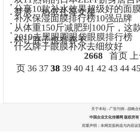
分享10款补水效果超级好的面
梦辰、热依扎等女星
补水保湿面膜排行榜10强品牌
从体重150斤减肥到100斤，
2019去黑眼圈眼袋眼膜排行榜
杯让胖子也有春天
什么牌子眼膜补水去细纹好
2668
首页
上
页
36
37
38
39
40
41
42
43
44
4
关于本站
-
广告刊例
-
战略合
中国企业文化传播网
版权所有
郑重声明：本网页面构造与内容设