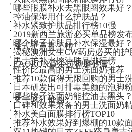
哪些眼膜补水去黑眼圈效果好
控油保湿用什么护肤品？
补水紧致护肤品排行榜10强
2019新西兰旅游必买单品榜发布
哪个牌子护肤品补水保湿最好
涂式护鼻膏上榜
揭秘澳洲女生CW药房必买的护
男士护补水控油肤品排行榜
EAORON黄金抗糖磨砂膏
性价比最高的男士洗面奶推荐
推荐10款值得无限回购的男士
日本研发出可排毒美颜的泡脚
哪些牌子洗面奶能控油去黑头
女士疯狂抢购
口碑和效果兼备的男士洗面奶
补水美白面膜排行榜TOP10
推荐补水效果好到爆棚的10款
双11热销的日本ZEFF跻身唐