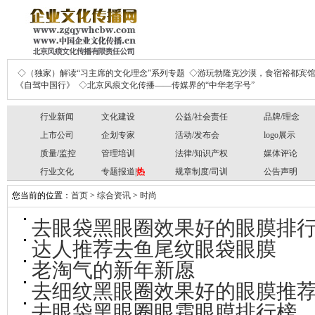
◇（独家）解读“习主席的文化理念”系列专题
◇游玩勃隆克沙漠，食宿裕都宾
《自驾中国行》
◇北京风痕文化传播——传媒界的“中华老字号”
行业新闻
文化建设
公益/社会责任
品牌/理念
上市公司
企划专家
活动/发布会
logo展示
质量/监控
管理培训
法律/知识产权
媒体评论
行业文化
专题报道|
热
规章制度/司训
公告声明
您当前的位置：
首页
>
综合资讯
>
时尚
去眼袋黑眼圈效果好的眼膜排
达人推荐去鱼尾纹眼袋眼膜
老淘气的新年新愿
去细纹黑眼圈效果好的眼膜推
去眼袋黑眼圈眼霜眼膜排行榜