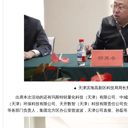
▲ 天津滨海高新区科技局局长
出席本次活动的还有玛斯特轻量化科技（天津）有限公司、中城
（天津）环保科技有限公司、天开数智（天津）科技有限责任公司负
等各部门负责人，集团北方区办公室曾波波，天津公司袁俊、孙磊等