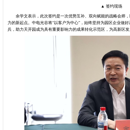
▲ 签约现场
余学文表示，此次签约是一次优势互补、双向赋能的战略会师，
力的新起点。中电光谷将
“以客户为中心”，始终坚持为园区企业做
兵，助力天开园成为具有重要影响力的成果转化示范区，为高新区发