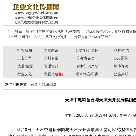
◇（独家）解读“习主席的文化理念”系列专题
◇游玩勃隆克沙漠，食宿裕都宾
《自驾中国行》
◇北京风痕文化传播——传媒界的“中华老字号”
行业新闻
文化建设
公益/社会责任
品牌/理念
上市公司
企划专家
活动/发布会
logo展示
质量/监控
管理培训
法律/知识产权
媒体评论
行业文化
专题报道|
热
规章制度/司训
公告声明
您当前的位置：
首页
>
战略/规划
天津中电科创园与天津天开发展集团
时间：2025-03-24 10:29:04 来源：华中
3月18日，天津中电科创园与天津天开发展集团签订B1栋整体