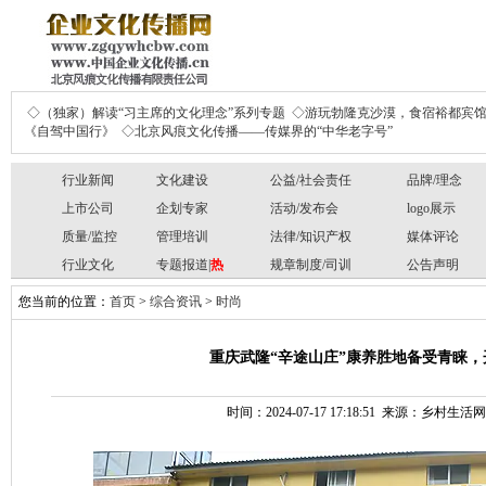
◇（独家）解读“习主席的文化理念”系列专题
◇游玩勃隆克沙漠，食宿裕都宾
《自驾中国行》
◇北京风痕文化传播——传媒界的“中华老字号”
行业新闻
文化建设
公益/社会责任
品牌/理念
上市公司
企划专家
活动/发布会
logo展示
质量/监控
管理培训
法律/知识产权
媒体评论
行业文化
专题报道|
热
规章制度/司训
公告声明
您当前的位置：
首页
>
综合资讯
>
时尚
重庆武隆“辛途山庄”康养胜地备受青睐，开
时间：2024-07-17 17:18:51 来源：乡村