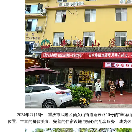
2024
年
7
月
16
日，重庆市武隆区仙女山街道逸云路
10
号的
“
辛途
位置、丰富的餐饮美食、完善的住宿设施与贴心的配套服务，成为休