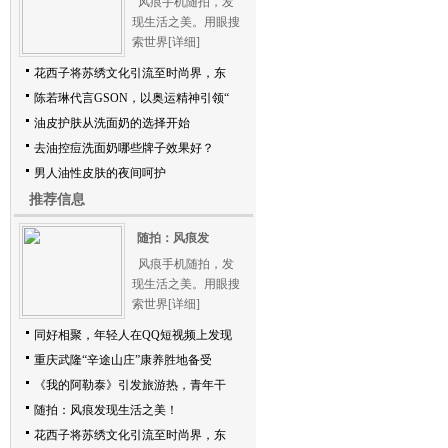
风痕手机随拍，发
现生活之美。用眼搜
索世界
[详细]
花西子将苏绣文化引流至时尚界，东
陈若琳代言GSON，以奥运精神引领“
油皮护肤从洗面奶的选择开始
去油控痘洗面奶哪些牌子效果好？
男人油性皮肤的夜间呵护
推荐信息
随拍：风痕发
风痕手机随拍，发
现生活之美。用眼搜
索世界
[详细]
同好相聚，年轻人在QQ短视频上发现
重庆武隆“辛途山庄”康养胜地备受
《我的阿勒泰》引发旅游热，青年干
随拍：风痕发现生活之美！
花西子将苏绣文化引流至时尚界，东