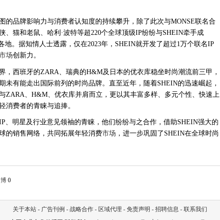
尚版图的品牌影响力与消费者认知度的持续攀升，除了此次与MONSE联名合
猫和老鼠、哈利·波特等超220个全球顶级IP纷纷与SHEIN牵手成
地。据知情人士透露，仅在2023年，SHEIN就开发了超过1万个联名IP
市场
创新力。
界，西班牙的
ZARA、瑞典的H&M及日本的优衣库稳坐时尚潮流前三甲，
期未有能走出国际前列的时尚品牌。直至近年，随着SHEIN的迅速崛起，
与ZARA、H&M、优衣库并肩而立，更以其丰富多样、多元个性、快速上
轻消费者的青睐与追捧。
名IP、明星及行业意见领袖的青睐，他们纷纷与之合作，借助SHEIN强大的
球的销售网络，共同拓展年轻消费
市场
，进一步巩固了SHEIN在全球时尚
微博
0
关于本站
-
广告刊例
-
战略合作
-
区域代理
-
免责声明
-
招聘信息
-
联系我们