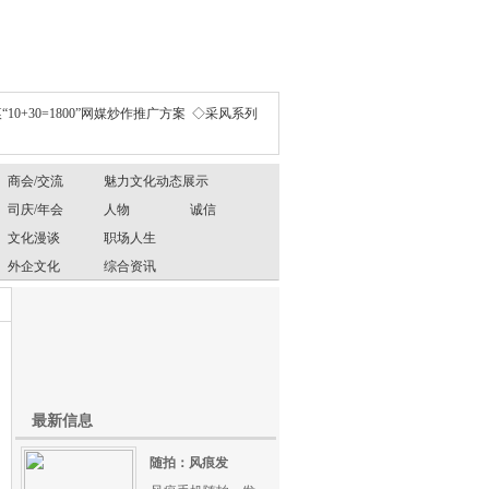
“10+30=1800”网媒炒作推广方案
◇采风系列
商会/交流
魅力文化动态展示
司庆/年会
人物
诚信
文化漫谈
职场人生
外企文化
综合资讯
最新信息
随拍：风痕发