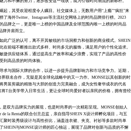
特的魅力和不懈的努力，逐步改变这一现状，成为引领时尚潮流的新标杆。
速崛起，其受欢迎程度令人瞩目。社交媒体上，无数用户用“上瘾”“疯狂”来
海外Twitter、Instagram等主流社交网络上的时尚品牌排行榜。2023
最快的品牌之一，更是唯一上榜的中国品牌及全球范围内唯一上榜的时尚品
名品牌并肩而立。
得如此广泛的认可，离不开其敏锐的
市场
洞察力和创新的商业模式。SHEIN
此在前端不断推出款式多样、时尚多元的服饰，满足用户的个性化追求。
柔性敏捷供应链体系，通过提高生产效率和减少浪费，实现了产品的高性价
受到高品质的时尚体验。
积极寻求与国际大牌的合作，以进一步提升品牌影响力和
市场
竞争力。近期，
E的跨界联名合作，无疑是其全球化战略中的又一力作。MONSE以其创新的时
将男装剪裁的精致与大胆的创造力完美融合，成为女性奢华成衣的代名
，不仅将T台美学带入日常生活，更让全球时尚爱好者以亲民的价格，拥有曾经
的发布，是双方品牌实力的展现，也是时尚界的一次精彩呈现。MONSE创始人
r de la Renta的联合
创意
总监，亲自指导SHEIN X设计师孵化项目，与五
汇聚时装秀级设计与高性价比，涵盖连衣裙、夹克、衬衫等多款时尚单
SHEIN与MONSE设计师的匠心独运，展现了品牌对创新与品质的不懈