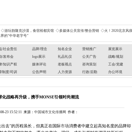
◇游玩勃隆克沙漠，食宿裕都宾馆
◇多媒体公关宣传/整合营销
◇火！2020北京风痕
界的“中华老字号”
益/社会责任
品牌/理念
知名企业
营销推广
展览展示
动/发布会
logo展示
礼品礼仪
公关广告
战略/规划
律/知识产权
媒体评论
老板视点
咨询策划
工会/党建
章制度/司训
公告声明
人力资源
行政/后勤
办公环境
全球化战略再升级，携手MONSE引领时尚潮流
8-23 15:52:11 来源：
中国城市文化传播网
作者：
走出去”的历程虽长，但真正在国际
市场
消费者中建立起高知名度的品牌却