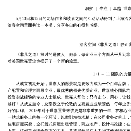
洞察
｜
专注
｜卓越
世
5月13日和15日的两场作者和读者之间的互动活动得到了上海
洽客空间里面共读一本书，分享各自的心得和感悟。
洽客空间《非凡之道》静距
《非凡之道》探讨的是做人，做事，做企业三个方面从平凡到非
着英国世嘉置业也揭开了一个新的篇章。
1+1 ＝ 11 团队的力
从成立初期开始，世嘉人的愿景就是要致力成为一个百年品牌，
产配置和管理方面最专业，最优秀的领先优质企业。世嘉核心团队均
投资实战经验的专业人士组成。世嘉人坚信：只有走心，用心，让我
越好！从成立至今，总部设立于伦敦的世嘉置业业绩斐然，每年业务
好的口碑。
2018年对于世嘉置业来讲更是非常重要的一年。在核心
一站式服务上的每一个环节，以做到精益求精；在公司业务架构上，
住宅房屋买卖，全托管式房屋出租管理，商业地产，设计与改建；在
上海，杭州等地段合作方的关系，并拓展开发在大中华其他地段的布