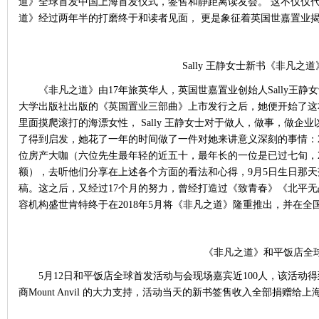
道》全球首发中国上海首发仪式，签售和静距离读友会。 这不仅仅
道》经过两年半的打磨终于和读者见面， 更是象征着英国世嘉置业揭
Sally 王静女士新书《非凡之
《非凡之道》由
17年旅英华人，英国世嘉置业创始人Sally王静
大学出版社出版的《英国置业三部曲》上市发行之后，她便开始了这
里面摸爬滚打的海漂女性， Sally 王静女士对于做人，做事，做
了得到启发，她花了一年的时间做了一件对她来讲意义深刻的事情：2
位房产大咖（六位先生最年轻的近五十，最年长的一位是已过七旬，20
额），去听他们分享在上述各个方面的看法和心得，9月5日生日那天落笔
稿。这之后，又经过17个月的努力，曾经打造过《致青春》《北平
容机构盛世肯特终于在2018年5月将《非凡之道》隆重推出，并在
《非凡之道》和平饭店全
5月12日和平饭店全球首发活动与会现场嘉宾近100人，该活
商Mount Anvil 的大力支持，活动当天的新书签售收入全部捐赠