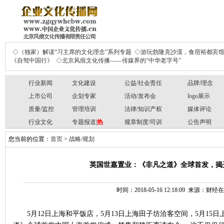
◇（独家）解读“习主席的文化理念”系列专题
◇游玩勃隆克沙漠，食宿裕都宾
《自驾中国行》
◇北京风痕文化传播——传媒界的“中华老字号”
行业新闻
文化建设
公益/社会责任
品牌/理念
上市公司
企划专家
活动/发布会
logo展示
质量/监控
管理培训
法律/知识产权
媒体评论
行业文化
专题报道|
热
规章制度/司训
公告声明
您当前的位置：
首页
>
战略/规划
英国世嘉置业：《非凡之道》全球首发，揭
时间：2018-05-16 12:18:09 来源：财
5月12日上海和平饭店，5月13日上海田子坊洽客空间，5月1