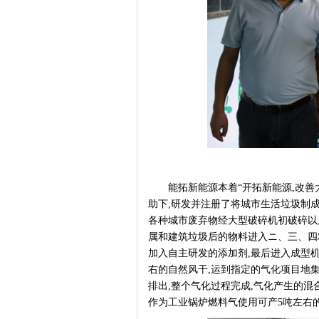
能拓新能源本着
“开拓新能源,改
助下,研发并注册了将城市生活垃圾制
各种城市废弃物经大型破碎机初破碎以
属和建筑垃圾后的物料进入ニ、三、四
加入自主研发的添加剂,最后进入成型机
右的自然风干,运到指定的气化项目地
排出,整个气化过程完成,气化产生的混合
作为工业锅炉燃料气使用可产5吨左右