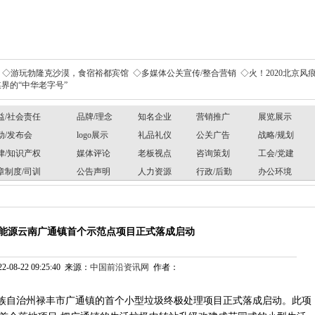
◇游玩勃隆克沙漠，食宿裕都宾馆
◇多媒体公关宣传/整合营销
◇火！2020北京风痕
界的“中华老字号”
益/社会责任
品牌/理念
知名企业
营销推广
展览展示
动/发布会
logo展示
礼品礼仪
公关广告
战略/规划
律/知识产权
媒体评论
老板视点
咨询策划
工会/党建
章制度/司训
公告声明
人力资源
行政/后勤
办公环境
能源云南广通镇首个示范点项目正式落成启动
-08-22 09:25:40 来源：
中国前沿资讯网
作者：
楚雄彝族自治州禄丰市广通镇的首个小型垃圾终极处理项目正式落成启动。此项