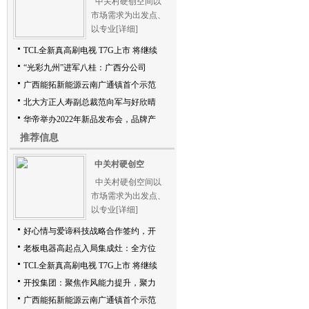
中关村硬创空间以
市场需求为出发点、
以专业
[详细]
TCL全新真高刷电视 T7G上市 将继续
“光彩九州”进军八桂：广西分公司
广西能拓新能源云南广通镇首个示范
北大方正人寿副总裁范向军与好欣晴
华帝举办2022年新品发布会，品牌产
推荐信息
中关村硬创空
中关村硬创空间以
市场需求为出发点、
以专业
[详细]
好心情与爱谛科技战略合作签约，开
老板电器高起点入局集成灶：全方位
TCL全新真高刷电视 T7G上市 将继续
开投集团：聚焦作风能力提升，聚力
广西能拓新能源云南广通镇首个示范