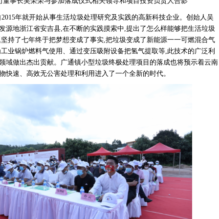
司董事长吴荣荣与参加落成仪式相关领导和项目投资负责人合影
自2015年就开始从事生活垃圾处理研究及实践的高新科技企业。创始人吴
发源地浙江省安吉县,在不断的实践摸索中,提出了怎么样能够把生活垃圾
题坚持了七年终于把梦想变成了事实,把垃圾变成了新能源一一可燃混合气
为工业锅炉燃料气使用、通过变压吸附设备把氢气提取等,此技术的广泛利
领域做出杰出贡献。广通镇小型垃圾终极处理项目的落成也将预示着云南
物快速、高效无公害处理和利用进入了一个全新的时代。