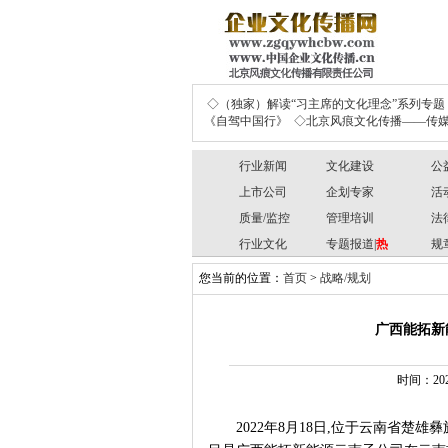
◇（独家）解读“习主席的文化理念”系列专题
《自驾中国行》
◇北京风痕文化传播——传媒
行业新闻
文化建设
公
上市公司
企划专家
活
质量/监控
管理培训
法
行业文化
专题报道|
热
规
您当前的位置：
首页
>
战略/规划
广西能拓新
时间：2022
2022年8月18日,位于云南省