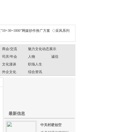
“10+30=1800”网媒炒作推广方案
◇采风系列
商会/交流
魅力文化动态展示
司庆/年会
人物
诚信
文化漫谈
职场人生
外企文化
综合资讯
最新信息
中关村硬创空