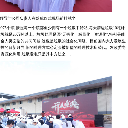
领导与公司负责人在落成仪式现场前排就坐
20975个镇,按照每一个镇都至少拥有一个垃圾中转站,每天清运垃圾10吨计
圾就是20万吨以上。垃圾处理是否“无害化、减量化、资源化”,特别是能
是全人类面临的共同问题,这也是垃圾的社会化问题。目前国内大力发展生
科技的日新月异,旧的处理方式必定会被新型的处理技术所替代。发改委
专
是资源化利用,垃圾发电只是其中方法之ー。