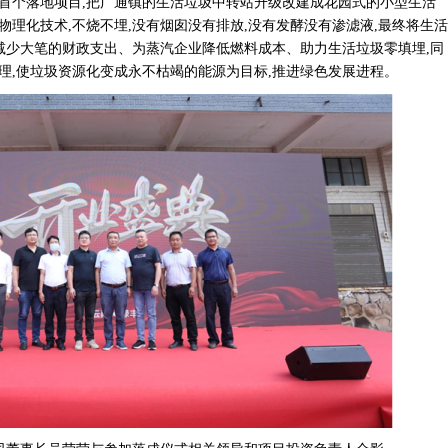
首个落地项目,把广通镇的生活垃圾中转站升级改建成花园式的小型生活
理化技术,不烧不埋,没有烟囱没有排放,没有发酵没有渗滤液,最终将生活
府减少大笔的财政支出、为蒸汽企业降低燃料成本、助力生活垃圾零填埋,同
理,使垃圾资源化变成永不枯竭的能源为目标,推进绿色发展进程。