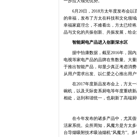
一步拉大领先优势。
6月20日，2018方太年度发布
的幸福，发布了方太在科技和文化领域
幸福家庭
理念
，不难看出，方太已经将
品与文化的共振创新、共振发展，给企
智能厨电产品进入创新深水区
据中怡康数据，截至
2016年，国
电视等家电产品的品牌在售数量。大量
于推出智能产品，却显少真正考虑消费
从用户需求出发、以仁爱之心推出用户
在
2017年度新品发布会上，方太
碗机，以及天际套系厨电等年度重磅新
相处，达到和谐统一，也刷新了高端厨
在今年发布的诸多产品中，尤其值
活家系统。众所周知，风魔方是方太多年
台导烟吸附技术吸油烟机“风魔方”。