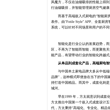
风魔方，不仅在油烟吸排的性能上得到
行油烟吸排，并智能管理厨房空气健康
而基于高端嵌入式厨电的
“智能厨
表作。由“Fotile Style” AP
系统，可以针对不同场景和用户的不同
智能化是行业公认的发展趋势，而
区，不再为了智能而智能，而更聚焦关
能产品，有望带动行业的智能化跨越式
从单品到成套化产品，高端厨电智
与中国本土家电品牌大多从中低端
品牌”，这种模式即便放在当下的中国
持打造中国精品。而其中，成套化则是
城河。
早在
1999 年，方太就意识到成
方太推出中国第一个嵌入式成套设计五
代，方太秉持“高端化、专业化、精品