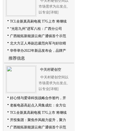
中关村硬创空间以
市场需求为出发点、
以专业
[详细]
TCL全新真高刷电视 T7G上市 将继续
“光彩九州”进军八桂：广西分公司
广西能拓新能源云南广通镇首个示范
北大方正人寿副总裁范向军与好欣晴
华帝举办2022年新品发布会，品牌产
推荐信息
中关村硬创空
中关村硬创空间以
市场需求为出发点、
以专业
[详细]
好心情与爱谛科技战略合作签约，开
老板电器高起点入局集成灶：全方位
TCL全新真高刷电视 T7G上市 将继续
开投集团：聚焦作风能力提升，聚力
广西能拓新能源云南广通镇首个示范