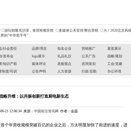
◇游玩勃隆克沙漠，食宿裕都宾馆
◇多媒体公关宣传/整合营销
◇火！2020北京风痕
界的“中华老字号”
益/社会责任
品牌/理念
知名企业
营销推广
展览展示
动/发布会
logo展示
礼品礼仪
公关广告
战略/规划
律/知识产权
媒体评论
老板视点
咨询策划
工会/党建
章制度/司训
公告声明
人力资源
行政/后勤
办公环境
战略升维：以共振创新打造厨电新生态
6-21 12:06:34 来源：
中国前沿资讯网
作者：金蕊
行业首个年营收规模突破百亿的企业之后，方太明显加快了前进的速度，进