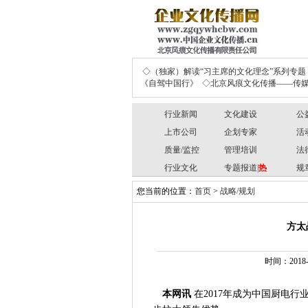
◇（独家）解读“习主席的文化理念”系列专题
《自驾中国行》
◇北京风痕文化传播——传媒
行业新闻
文化建设
公
上市公司
企划专家
活
质量/监控
管理培训
法
行业文化
专题报道|
热
规
您当前的位置：
首页
>
战略/规划
方太
时间：2018-0
本网讯
在
2017年成为中国厨电