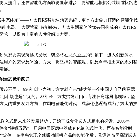
更大提升，还在智能化方面取得显著进步，更智能地根据公共烟道状况进
。
房生态体系”——方太FIKS智能生活家系统，更是方太鼎力打造的智能化代
P、全套厨房智能电器、“大厨管家”智能终端、方太生活家体验馆共同构成的方太FIKS
需求，以提供丰富的人性化解决方案。
如果想要实现跨越式发展，势必将在龙头企业的引领下，进入创新深水
注用户的需求及体验。方太一贯坚持的智能观，以及今年推出来的系列智
发展。
能生态优势跃迁
做起不同，
1996年创业之初，方太就立志“成为第一个中国人自己的高端
家电
市场
也是罕见的。22年来，方太始终让自己专注在高端厨电领域，坚
方太的重要发力方向。在厨电智能化时代，成套化也逐渐成为了方太的护
套化嵌入式是未来的发展趋势，开始了成套化嵌入式厨电的探索。2008年，
件套“银睿五系”，开启中国厨房电器成套化嵌入式时代。而在智能化时
化”定位，在率先实现全线吸油烟机产品的智能化后，又迅速布局高端嵌入