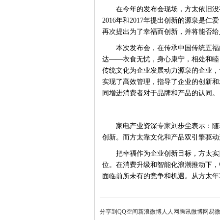
在今年的发布会现场，方太依旧没
2016年和2017年提出创新的源泉是
再次提出为了幸福而创新，并将能否给
本次发布会，在传承中国传统五福
达
——衣食无忧，身心康宁，相处和睦
传统文化为企业发展动力源泉的企业，
实现了高效管理，指导了企业的创新和
同增进消费者对于品牌和产品的认同。
家电产业资深
专家
刘步尘表示：随
创新。而方太靠文化和产品双引擎驱动
把幸福作为企业创新目标，方太实
位。在消费升级和智能化浪潮推动下，
面临前所未有的竞争和机遇。从方太年
分享到
QQ空间
新浪微博
人人网
腾讯微博
网易