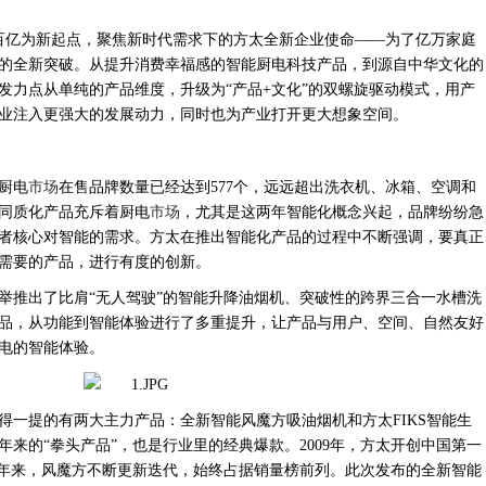
会以百亿为新起点，聚焦新时代需求下的方太全新企业使命——为了亿万家庭
的全新突破。从提升消费幸福感的智能厨电科技产品，到源自中华文化的
发力点从单纯的产品维度，升级为“产品+文化”的双螺旋驱动模式，用产
业注入更强大的发展动力，同时也为产业打开更大想象空间。
内厨电
市场
在售品牌数量已经达到577个，远远超出洗衣机、冰箱、空调和
同质化产品充斥着厨电
市场
，尤其是这两年智能化概念兴起，品牌纷纷急
者核心对智能的需求。方太在推出智能化产品的过程中不断强调，要真正
需要的产品，进行有度的创新。
一举推出了比肩“无人驾驶”的智能升降油烟机、突破性的跨界三合一水槽洗
品，从功能到智能体验进行了多重提升，让产品与用户、空间、自然友好
电的智能体验。
得一提的有两大主力产品：全新智能风魔方吸油烟机和方太
FIKS智能生
来的“拳头产品”，也是行业里的经典爆款。2009年，方太开创中国第一
多年来，风魔方不断更新迭代，始终占据销量榜前列。此次发布的全新智能