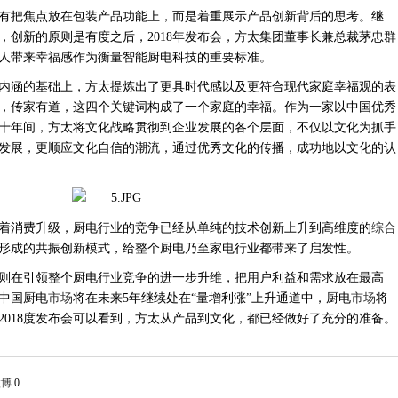
有把焦点放在包装产品功能上，而是着重展示产品创新背后的思考。继
仁爱，创新的原则是有度之后，2018年发布会，方太集团董事长兼总裁茅忠群
人带来幸福感作为衡量智能厨电科技的重要标准。
内涵的基础上，方太提炼出了更具时代感以及更符合现代家庭幸福观的表
，传家有道，这四个关键词构成了一个家庭的幸福。作为一家以中国优秀
十年间，方太将文化战略贯彻到企业发展的各个层面，不仅以文化为抓手
发展，更顺应文化自信的潮流，通过优秀文化的传播，成功地以文化的认
着消费升级，厨电行业的竞争已经从单纯的技术创新上升到高维度的
综合
形成的共振创新模式，给整个厨电乃至家电行业都带来了启发性。
则在引领整个厨电行业竞争的进一步升维，把用户利益和需求放在最高
中国厨电
市场
将在未来
5年继续处在“量增利涨”上升通道中，厨电
市场
将
2018度发布会可以看到，方太从产品到文化，都已经做好了充分的准备。
微博
0