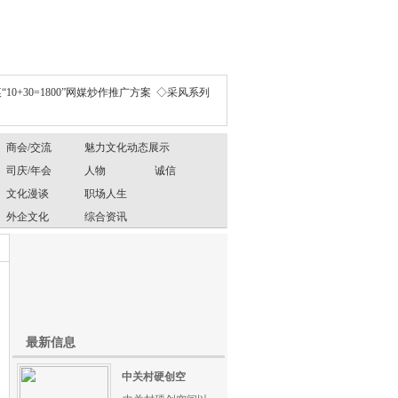
“10+30=1800”网媒炒作推广方案
◇采风系列
商会/交流
魅力文化动态展示
司庆/年会
人物
诚信
文化漫谈
职场人生
外企文化
综合资讯
最新信息
中关村硬创空