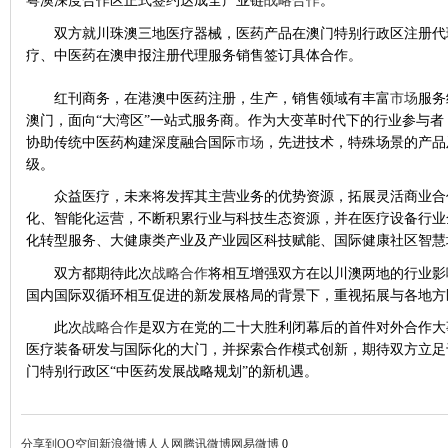
粤澳深度合作区正式签约达成全产业链
战略合作
。
双方就川珠澳三地医疗器械，医药产品在澳门特别行政区注册代
疗、中医药在澳申报注册代理服务销售签订具体合作。
红刊商务，在港澳中医药注册，生产，销售领域有丰富
市场
服务
澳门，面向
“大湾区”一站式服务商。作为大变革时代下的行业参与
协助传统中医药构建深度融合国际
市场
，先进技术，特殊场景的产品
级。
众益医疗，未来将发挥其主营业务的优势资源，拓展灵活商业合
化、智能化运营，不断积累行业与科技生态资源，并在医疗设备行业
化转型服务、大健康类产业及产业园区科技赋能、国际健康社区智慧
双方都期待此次
战略合作
将相互增强双方在以川澳两地的行业影
国内国际双循环相互促进的新发展格局的背景下，重视拓展与各地方
此次
战略合作
是双方在党的二十大胜利闭幕后的首件对外合作大
医疗装备研发与国际化的大门，并探索合作模式创新，期待双方立足
门特别行政区“中医药发展战略规划”的新机遇。
分享到
QQ空间
新浪微博
人人网
腾讯微博
网易微博
0