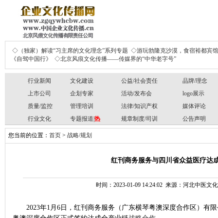
◇（独家）解读“习主席的文化理念”系列专题
◇游玩勃隆克沙漠，食宿裕都宾
《自驾中国行》
◇北京风痕文化传播——传媒界的“中华老字号”
行业新闻
文化建设
公益/社会责任
品牌/理念
上市公司
企划专家
活动/发布会
logo展示
质量/监控
管理培训
法律/知识产权
媒体评论
行业文化
专题报道|
热
规章制度/司训
公告声明
您当前的位置：
首页
>
战略/规划
红刊商务服务与四川省众益医疗达
时间：2023-01-09 14:24:02 来源：河北中
2023年1月6日，红刊商务服务（广东横琴粤澳深度合作区）