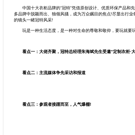
中国十大衣柜品牌的“冠特”凭借原创设计、优质环保产品和先
多品牌中脱颖而出、独领风骚，成为万众瞩目的焦点!尽显出行业
的镜头一睹冠特风采!
玩是一种生活态度，是一种对生命的尊敬和敬仰，要玩就要玩
看点一：大佬齐聚，冠特总经理朱海斌先生受邀“定制衣柜·大
看点二：主流媒体争先采访和报道
看点三：参观者接踵而至，人气爆棚!