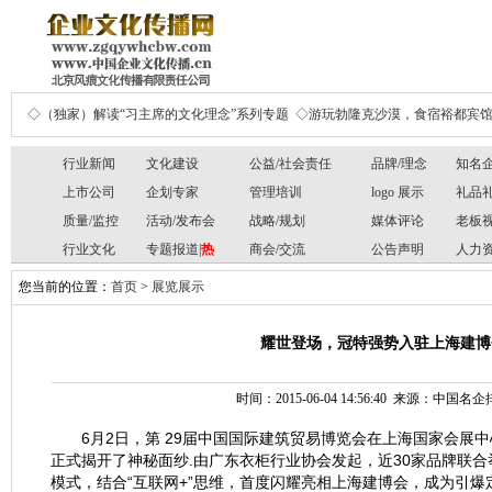
◇（独家）解读“习主席的文化理念”系列专题
◇游玩勃隆克沙漠，食宿裕都宾
行业新闻
文化建设
公益/社会责任
品牌/理念
知名
上市公司
企划专家
管理培训
logo 展示
礼品
质量/监控
活动/发布会
战略/规划
媒体评论
老板
行业文化
专题报道|
热
商会/交流
公告声明
人力
您当前的位置：
首页
>
展览展示
耀世登场，冠特强势入驻上海建博会
时间：2015-06-04 14:56:40 来源：中国
6月2日，第 29届中国国际建筑贸易博览会在上海国家会展
正式揭开了神秘面纱.由广东衣柜行业协会发起，近30家品牌联合
模式，结合“互联网+”思维，首度闪耀亮相上海建博会，成为引