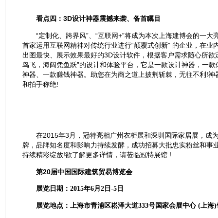
看点四：3D设计神器震撼来袭、备首瞩目
“定制化、跨界风”、“互联网+”将成为本次上海建博会的一大
首家运用互联网精神对传统行业进行“颠覆式创新” 的企业，在
出图最快、展示效果最好的3D设计软件，根据客户需求随心所欲
鸟飞，海阔凭鱼跃”的设计和体验平台，它是一款设计神器，一款
神器、一款赚钱神器。助您在为商之道上披荆斩棘，无往不利!神
和拍手称绝!
在2015年3月，冠特亮相广州衣柜展和深圳国际家居展，成
牌，品牌知名度和影响力持续发酵，成功招募大批忠实粉丝和事
持续精彩绽放!欲了解更多详情，请莅临冠特展馆 !
第20届中国国际建筑贸易博览会
展览日期：2015年6月2日-5日
展览地点：上海市青浦区崧泽大道333号国家会展中心 (上海)