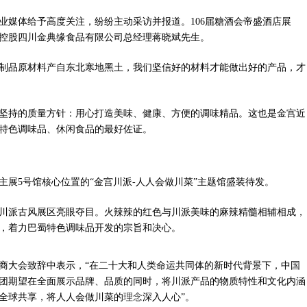
业媒体给予高度关注，纷纷主动采访并报道。
106届糖酒会帝盛酒店展
控股四川金典缘食品有限公司总经理蒋晓斌先生。
制品原材料产自东北寒地黑土，我们坚信好的材料才能做出好的产品，才
坚持的质量方针：用心打造美味、健康、方便的调味精品。这也是金宫近
派特色调味品、休闲食品的最好佐证。
馆主展5号馆核心位置的“金宫川派-人人会做川菜”主题馆盛装待发。
川派古风展区亮眼夺目。火辣辣的红色与川派美味的麻辣精髓相辅相成，
，着力巴蜀特色调味品开发的宗旨和决心。
商大会致辞中表示，
“在二十大和人类命运共同体的新时代背景下，中国
团期望在全面展示品牌、品质的同时，将川派产品的物质特性和文化内涵
全球共享，将人人会做川菜的
理念
深入人心”。