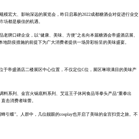
规模宏大、影响深远的展览会，昨日启幕的
2022成都糖酒会对促进行业交
市场
都是极佳的机遇。
品老牌口碑企业，以
“健康、美味、方便”之名向本届糖酒会帝盛酒店展、
守本地防疫措施的前提下为广大消费者提供一场异彩纷呈的美味盛宴。
区位于帝盛酒店二楼展区中心位置，不仅定位C位，展区琳琅满目的美味产
调料系列、金宫火锅底料系列、艾逗王子休闲食品等拳头产品
“重拳出
，直击消费者味蕾。
招蜂引蝶”。人群中，几位靓眼的cosplay也开启了美味的金宫扫货之旅。不