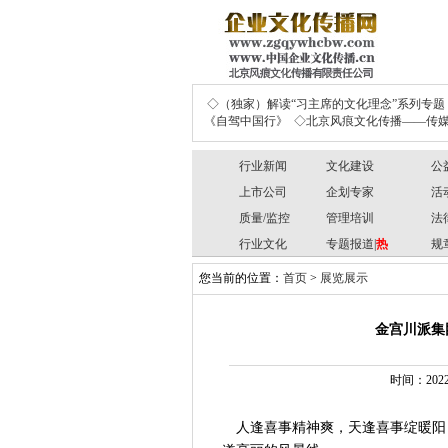
◇（独家）解读“习主席的文化理念”系列专题
《自驾中国行》
◇北京风痕文化传播——传媒
行业新闻
文化建设
公
上市公司
企划专家
活
质量/监控
管理培训
法
行业文化
专题报道|
热
规
您当前的位置：
首页
>
展览展示
金宫川派集
时间：2022
人逢喜事精神爽，天逢喜事绽暖阳