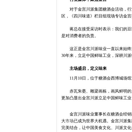
对于金宫川派集团糖酒会活动，行
区，《四川味道》栏目组现场专访金宫
蒋总在接受采访时表示：我们的豆
是对消费者的负责。
这正是金宫川派味业一直以来始终
30年来，立足中国鲜味工业，深耕川
主场盛启，定义味来
11月10日，位于糖酒会西博城场
赤瓦朱甍、雕梁画栋，画风鲜明的
更加凸显出金宫川派立足中国鲜味工业
金宫川派味业董事长在糖酒会经销
大
市场
已成为世界大机遇。金宫川派集
完美结合，让中国美食文化、川派文化