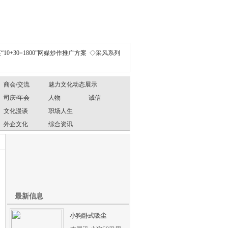
“10+30=1800”网媒炒作推广方案
◇采风系列
商会/交流
魅力文化动态展示
司庆/年会
人物
诚信
文化漫谈
职场人生
外企文化
综合资讯
最新信息
小狗卧式吸尘