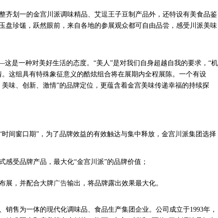
整齐划一的金宫川派调味精品、艾逗王子豆制产品外，还特设有美食品鉴
玉盘珍馐，跃然眼前，来自各地的参展观众都可自由品尝，感受川派美味
——这是一种对美好生活的态度。“美人”是对我们自身超越自我的要求，“机
情。这组具有特殊象征意义的酷炫组合将在展期内全程展陈。一个有设
、美味、创新、激情”的品牌定位，更蕴含着金宫美味传递幸福的持续探
“时间窗口期”，为了品牌效益的有效触达与集中释放，金宫川派集团选择
式感受品牌产品，最大化
“金宫川派”的品牌价值；
布展，并配合大牌
广告
输出，将品牌露出效果最大化。
、销售为一体的现代化调味品、食品生产集团企业。公司成立于
1993年，