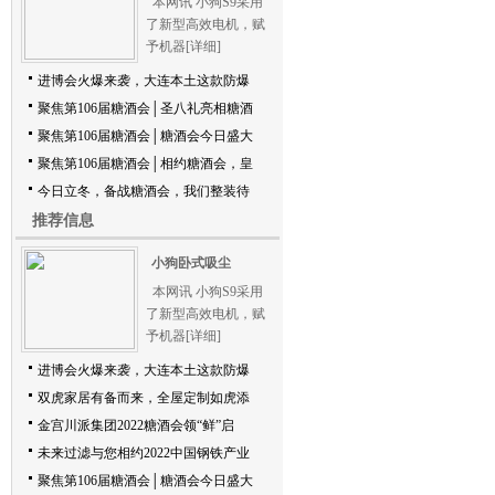
本网讯 小狗S9采用
了新型高效电机，赋
予机器
[详细]
进博会火爆来袭，大连本土这款防爆
聚焦第106届糖酒会│圣八礼亮相糖酒
聚焦第106届糖酒会│糖酒会今日盛大
聚焦第106届糖酒会│相约糖酒会，皇
今日立冬，备战糖酒会，我们整装待
推荐信息
小狗卧式吸尘
本网讯 小狗S9采用
了新型高效电机，赋
予机器
[详细]
进博会火爆来袭，大连本土这款防爆
双虎家居有备而来，全屋定制如虎添
金宫川派集团2022糖酒会领“鲜”启
未来过滤与您相约2022中国钢铁产业
聚焦第106届糖酒会│糖酒会今日盛大