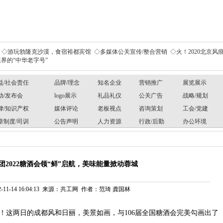
◇游玩勃隆克沙漠，食宿裕都宾馆
◇多媒体公关宣传/整合营销
◇火！2020北京风痕
界的“中华老字号”
益/社会责任
品牌/理念
知名企业
营销推广
展览展示
动/发布会
logo展示
礼品礼仪
公关广告
战略/规划
律/知识产权
媒体评论
老板视点
咨询策划
工会/党建
章制度/司训
公告声明
人力资源
行政/后勤
办公环境
团2022糖酒会领“鲜”启航，美味能量掀动蓉城
-11-14 16:04:13 来源：共工网 作者：范琦 龚国林
！这两日的成都风和日丽，美景如画，与
106届全国糖酒会完美勾画出了