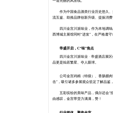
一道亮丽的风景线。
作为中国食品酒类行业历史悠久、
流互鉴、助推品牌创新升级、提振消费
四川金宫川派味业，作为本地调味
西博城主展馆同时“进发”，在严格遵
帝盛开启，
C“味”焦点
四川金宫川派味业
· 帝盛酒店展
品更是灿若繁星、夺人眼球。
公司金宫鸡精（特级）、香肠腊肉
击”，吸引诸多参展观众驻足了解品鉴
五彩缤纷的美味产品，偶尔还会
“
由感叹，金宫带货力满满，赞！
行业媒体，聚焦金宫