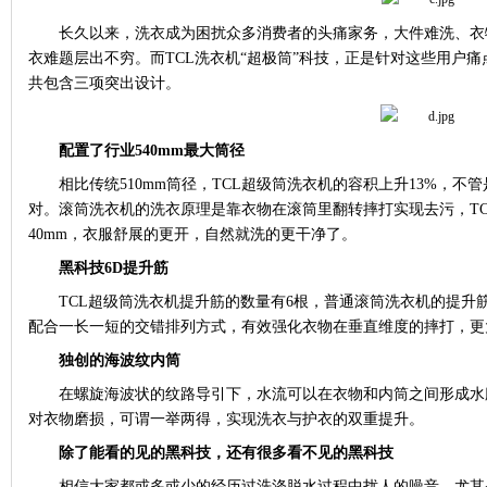
长久以来，洗衣成为困扰众多消费者的头痛家务，大件难洗、衣
衣难题层出不穷。而
TCL
洗衣机“超极筒”科技，正是针对这些用户
共包含三项突出设计。
配置了行业
540mm
最大筒径
相比传统
510mm
筒径，
TCL
超级筒洗衣机的容积上升
13%
，不管
对。滚筒洗衣机的洗衣原理是靠衣物在滚筒里翻转摔打实现去污，
T
40mm
，衣服舒展的更开，自然就洗的更干净了。
黑科技
6D
提升筋
TCL
超级筒洗衣机提升筋的数量有
6
根，普通滚筒洗衣机的提升
配合一长一短的交错排列方式，有效强化衣物在垂直维度的摔打，更
独创的海波纹内筒
在螺旋海波状的纹路导引下，水流可以在衣物和内筒之间形成水
对衣物磨损，可谓一举两得，实现洗衣与护衣的双重提升。
除了能看的见的黑科技，还有很多看不见的黑科技
相信大家都或多或少的经历过洗涤脱水过程中扰人的噪音，尤其