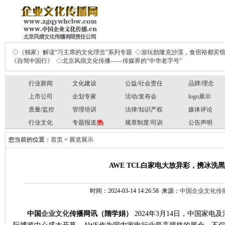
◇（独家）解读“习主席的文化理念”系列专题
◇游玩勃隆克沙漠，食宿裕都宾
《自驾中国行》
◇北京风痕文化传播——传媒界的“中华老字号”
行业新闻
文化建设
公益/社会责任
品牌/理念
上市公司
企划专家
活动/发布会
logo展示
质量/监控
管理培训
法律/知识产权
媒体评论
行业文化
专题报道|
热
规章制度/司训
公告声明
您当前的位置：
首页
>
展览展示
AWE TCL白家电大放异彩，携冰洗
时间：2024-03-14 14:26:58 来源：
中国企业文化传
中国
企业文化
传播网讯
（隋学娟）
2024
年
3
月
14
日，中国家电及