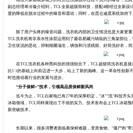
副总经理单泠璇介绍到，
TCL
全新超级筒科技，搭配
4
根经过全新设
度的降低在脱水过程中的噪音和震动；同时，在昆仑减震系统加持下
除了用户头疼的噪音问题，洗衣机内部的卫生情况也是大家更重
TCL
洗衣机将非亲水性涂层运用到了最容易藏污纳垢的三角架部位，
卫生状况的恶化，抑制细菌滋生，锈蚀和污渍残留。好筒洗好衣，筒
在
TCL
洗衣机各种黑科技的强强组合下，
TCL
超级筒洗衣机直接
比
1.1
的基础上向前迈进一大步，站上了新的巅峰。这一革命性创新
时也推动着行业的发展与进步。
“分子保鲜
+
”技术，引领高品质保鲜新风尚
迄今为止，
TCL
白家电已有
27
年的深厚积淀，“冰”“洗”科技齐
冰箱领域，
TCL
同样展现出了不俗的实力。技术发布会上
TCL
冰箱预
新突破技术。
长期以来，很多消费者面临着保鲜难题，变质食物、“僵尸肉”