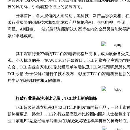
际博览中心盛大开幕。
AWE
作为国内家电行业最高规格的展会，不
技的风向标，引领着整个行业的发展方向。
开幕首日，各大展馆内人潮涌动，黑科技、新产品纷纷亮相。在
破行业极限的创新技术和智能终端产品惊艳亮相，包括电视、空调、
商显、
AR
眼镜、一站式智慧能源解决方案等在内的全品类智能终端
累和卓越成就。
其中深耕行业
27
年的
TCL
白家电表现格外亮眼，成为展会备受关
观。令人惊喜的是，在
AWE 2024
开幕首日，
TCL
还举办了主题为“领
布会，
TCL
实业白家电
BU
副总经理单泠璇以及
TCL
冰箱预研所所长
TCL
冰箱“分子保鲜
+
”进行了技术发布，彰显了
TCL
白家电科技创新
居生活的深刻洞察和无限想象。
打破行业最高洗净比记录，
TCL
站上新的巅峰
TCL
超级筒洗衣机是
3
月
12
日
TCL
刚刚发布的新产品，一经上市便
题热度更是一路攀升，
1.2
的行业最高洗净比给圈内圈外人士都带来
业白家电
BU
副总经理单泠璇为在场观众揭秘这样黑科技的神奇所在