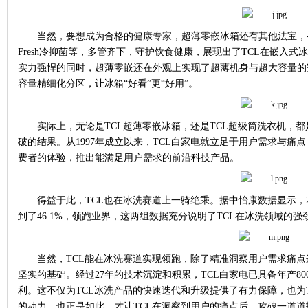
当然，要想成为合格的健康
专家
，超薄零嵌冰箱还有其他法宝，
Fresh
冷抑菌等，多管齐下，守护饮食健康，展现出了
TCL
在嵌入式冰
实力强悍的同时，超薄零嵌还在外观上实现了超薄机身与超大容量的
容量精细化分区，让冰箱“好看”更“好用”。
实际上，无论是
TCL
超薄零嵌冰箱，还是
TCL
超级筒洗衣机，都
破的结果。从
1997
年成立以来，
TCL
白家电就立足于用户需求与痛点
费者的体验，推出能满足用户需求的
前沿
科技产品。
得益于此，
TCL
也在冰洗赛道上一骑绝乘。据中怡康数据显示，
到了
46.1%
，领跑业界，这两组数据充分说明了
TCL
在冰洗领域的强
当然，
TCL
能在冰洗赛道实现领跑，除了精准洞察用户需求痛点
坚实的基础。经过
27
年的技术沉淀和积累，
TCL
白家电已具备年产
80
利。这不仅为
TCL
冰洗产品的快速迭代和升级提供了有力保障，也为
的动力。也正是如此，才让
TCL
在洞察到用户的痛点后，攻破一道道