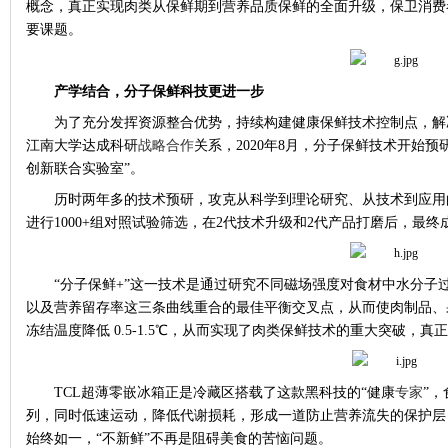
概念，真正实现肉类从保鲜期到营养品质保鲜的全面升级，保卫消费
要课题。
产学结合，分子保鲜科技更进一步
为了充分发挥资源整合优势，持续构建健康保鲜技术控制点，解
江南大学达成科研
战略合作
关系，
2020
年
8
月，分子保鲜技术开始预
创新联合实验室”。
历时两年多的技术预研，攻克从科学到理论研究、从技术到应用
进行
1000+
组对照试验筛选，在
2
代技术升级和
2
代产品打磨后，最终
“分子保鲜
+
”这一技术是通过研究不同磁场强度对食材中水分子
以及营养留存率这三条曲线重合的最佳平衡交叉点，从而使肉制品、
冻结温度降低
0.5-1.5
℃，从而实现了肉类保鲜技术的重大突破，真
TCL
超薄零嵌冰箱正是冷藏区搭载了这款黑科技的“健康
专家
”
列，同时低速运动，降低代谢损耗，形成一道防止营养流失的保护层
始终如一，“不新鲜”不再是阻碍美食的苦恼问题。