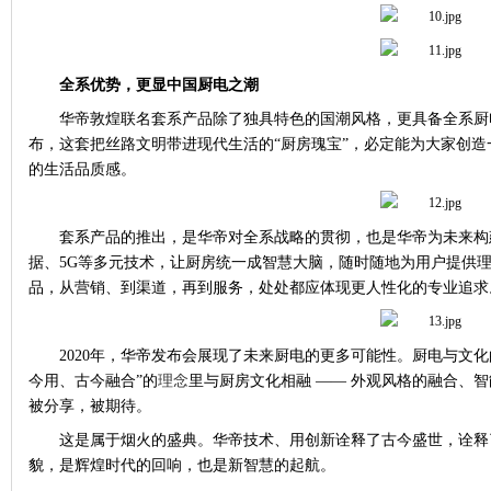
全系优势，更显中国厨电之潮
华帝敦煌联名套系产品除了独具特色的国潮风格，更具备全系厨
布，这套把丝路文明带进现代生活的“厨房瑰宝”，必定能为大家创
的生活品质感。
套系产品的推出，是华帝对全系战略的贯彻，也是华帝为未来构
据、
5G
等多元技术，让厨房统一成智慧大脑，随时随地为用户提供理
品，从营销、到渠道，再到服务，处处都应体现更人性化的专业追求
2020
年，华帝发布会展现了未来厨电的更多可能性。厨电与文化
今用、古今融合”的
理念
里与厨房文化相融 —— 外观风格的融合、
被分享，被期待。
这是属于烟火的盛典。华帝技术、用创新诠释了古今盛世，诠释
貌，是辉煌时代的回响，也是新智慧的起航。