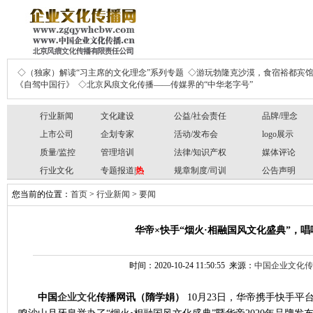
◇（独家）解读“习主席的文化理念”系列专题
◇游玩勃隆克沙漠，食宿裕都宾
《自驾中国行》
◇北京风痕文化传播——传媒界的“中华老字号”
行业新闻
文化建设
公益/社会责任
品牌/理念
上市公司
企划专家
活动/发布会
logo展示
质量/监控
管理培训
法律/知识产权
媒体评论
行业文化
专题报道|
热
规章制度/司训
公告声明
您当前的位置：
首页
>
行业新闻
>
要闻
华帝×快手“烟火·相融国风文化盛典”，
时间：2020-10-24 11:50:55 来源：
中国企业文化传
中国
企业文化
传播网讯
（隋学娟）
10
月
23
日，华帝携手快手平