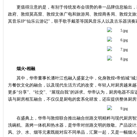
更值得注意的是，有别于传统发布会强势的单一品牌信息输出，
政府、敦煌莫高窟、敦煌文体广电和旅游局、敦煌商务局、敦煌文旅
其音乐
IP
“仙乐云游记”，联手歌手戴荃等国风音乐人以及古乐器演奏
烟火•相融
其中，华帝董事长潘叶江也融入盛宴之中，化身敦煌•帝焰城“城
方餐饮文化的融合，以及现代生活方式的改变，年轻人对厨房越来越
更多“分享”、“社交”、“展现自我”的诉求。华帝认为，厨房电器不
该与厨房相互融合，不仅仅是厨电的套系化研发，还应提供整体厨房
在盛典上，华帝与敦煌联合推出融合丝路文明精粹与现代厨房智
洗碗机、蒸烤一体机和热水器，是华帝对丝路文明的致敬。产品设计
风、沙、水、烟等元素既能对应不同单品，汇聚一起，又是一幅烟火