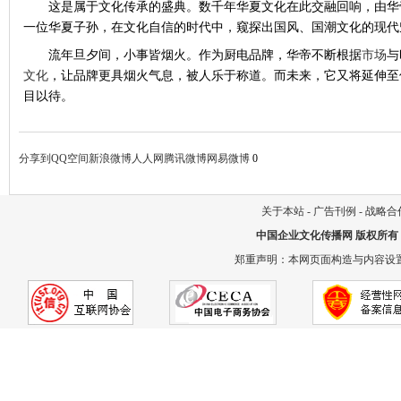
这是属于文化传承的盛典。数千年华夏文化在此交融回响，由华
一位华夏子孙，在文化自信的时代中，窥探出国风、国潮文化的现代
流年旦夕间，小事皆烟火。作为厨电品牌，华帝不断根据
市场
与
文化
，让品牌更具烟火气息，被人乐于称道。而未来，它又将延伸至
目以待。
分享到
QQ空间
新浪微博
人人网
腾讯微博
网易微博
0
关于本站
-
广告刊例
-
战略合
中国企业文化传播网
版权所有
郑重声明：本网页面构造与内容设