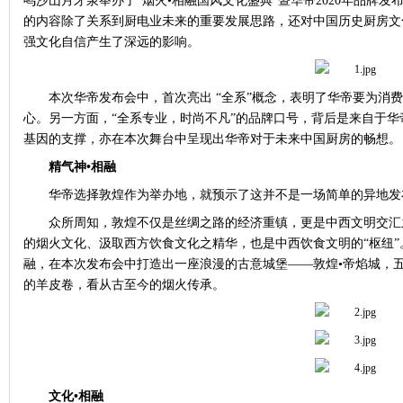
鸣沙山月牙泉举办了“烟火•相融国风文化盛典”暨华帝
2020
年品牌发
的内容除了关系到厨电业未来的重要发展思路，还对中国历史厨房文
强文化自信产生了深远的影响。
本次华帝发布会中，首次亮出 “全系”概念，表明了华帝要为消
心。另一方面，“全系专业，时尚不凡”的品牌口号，背后是来自于华
基因的支撑，亦在本次舞台中呈现出华帝对于未来中国厨房的畅想。
精气神•相融
华帝选择敦煌作为举办地，就预示了这并不是一场简单的异地发
众所周知，敦煌不仅是丝绸之路的经济重镇，更是中西文明交汇
的烟火文化、汲取西方饮食文化之精华，也是中西饮食文明的“枢纽
融，在本次发布会中打造出一座浪漫的古意城堡——敦煌•帝焰城，
的羊皮卷，看从古至今的烟火传承。
文化•相融