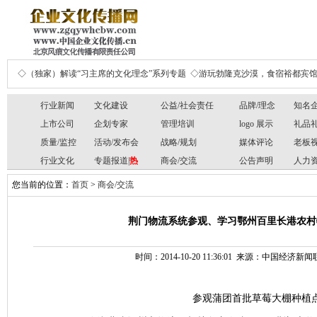
◇（独家）解读“习主席的文化理念”系列专题
◇游玩勃隆克沙漠，食宿裕都宾
行业新闻
文化建设
公益/社会责任
品牌/理念
知名
上市公司
企划专家
管理培训
logo 展示
礼品
质量/监控
活动/发布会
战略/规划
媒体评论
老板
行业文化
专题报道|
热
商会/交流
公告声明
人力
您当前的位置：
首页
>
商会/交流
荆门物流系统参观、学习鄂州百里长港农村物
时间：2014-10-20 11:36:01 来源：中国经
参观蒲团首批草莓大棚种植