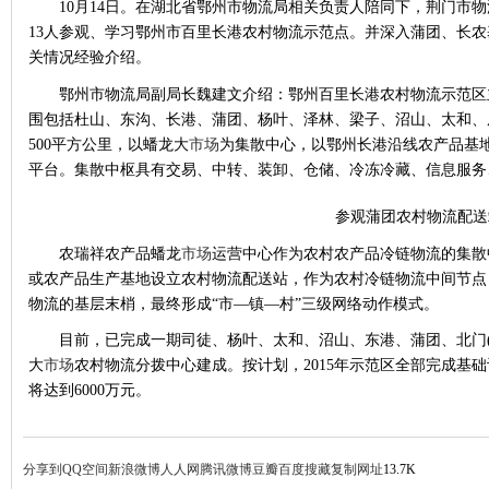
10月14日。在湖北省鄂州市物流局相关负责人陪同下，荆门市
13人参观、学习鄂州市百里长港农村物流示范点。并深入蒲团、长
关情况经验介绍。
鄂州市物流局副局长魏建文介绍：鄂州百里长港农村物流示范区
围包括杜山、东沟、长港、蒲团、杨叶、泽林、梁子、沼山、太和、
500平方公里，以蟠龙大
市场
为集散中心，以鄂州长港沿线农产品基
平台。集散中枢具有交易、中转、装卸、仓储、冷冻冷藏、信息服务
参观蒲团农村物流配送
农瑞祥农产品蟠龙
市场
运营中心作为农村农产品冷链物流的集散
或农产品生产基地设立农村物流配送站，作为农村冷链物流中间节点
物流的基层末梢，最终形成“市—镇—村”三级网络动作模式。
目前，已完成一期司徒、杨叶、太和、沼山、东港、蒲团、北门
大
市场
农村物流分拨中心建成。按计划，2015年示范区全部完成基
将达到6000万元。
分享到
QQ空间
新浪微博
人人网
腾讯微博
豆瓣
百度搜藏
复制网址
13.7K