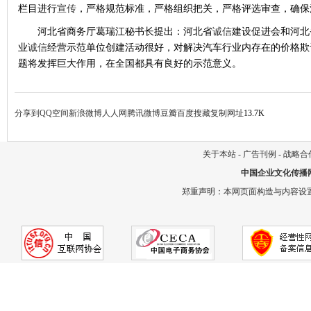
栏目进行
宣传
，严格规范标准，严格组织把关，严格评选审查，确保
河北省商务厅葛瑞江秘书长提出：河北省
诚信
建设促进会和河北
业
诚信
经营示范单位创建活动很好，对解决汽车行业内存在的价格欺
题将发挥巨大作用，在全国都具有良好的示范意义。
分享到
QQ空间
新浪微博
人人网
腾讯微博
豆瓣
百度搜藏
复制网址
13.7K
关于本站
-
广告刊例
-
战略合
中国企业文化传播
郑重声明：本网页面构造与内容设