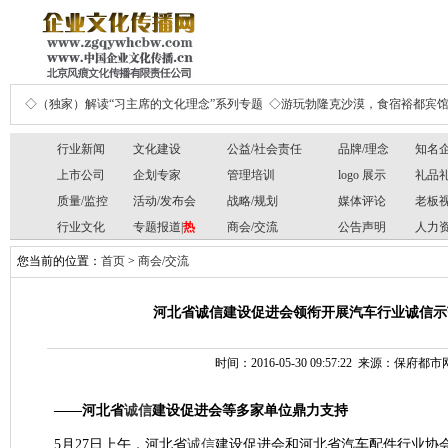
◇（独家）解读“习主席的文化理念”系列专题
◇游玩勃隆克沙漠，食宿裕都宾
行业新闻
文化建设
公益/社会责任
品牌/理念
知名
上市公司
企划专家
管理培训
logo 展示
礼品
质量/监控
活动/发布会
战略/规划
媒体评论
老板
行业文化
专题报道|
热
商会/交流
公告声明
人力
您当前的位置：
首页
>
商会/交流
河北省诚信建设促进会领衔开展汽车行业诚信示
时间：2016-05-30 09:57:22 来源：保府
——河北省
诚信
建设促进会等多家单位鼎力支持
5月27日上午，河北省
诚信
建设促进会和河北省汽车配件行业协