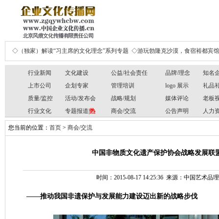
◇（独家）解读“习主席的文化理念”系列专题
◇游玩勃隆克沙漠，食宿裕都宾
行业新闻
文化建设
公益/社会责任
品牌/理念
知名
上市公司
企划专家
管理培训
logo 展示
礼品
质量/监控
活动/发布会
战略/规划
媒体评论
老板
行业文化
专题报道|
热
商会/交流
公告声明
人力
您当前的位置：
首页
>
商会/交流
中国非物质文化遗产保护协会战略发展联盟
时间：2015-08-17 14:25:36 来源：中国艺
——推动我国非遗保护与发展能力建设迈出新的战略步伐