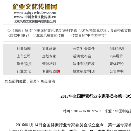
◇（独家）解读“习主席的文化理念”系列专题
◇游玩勃隆克沙漠，食宿裕都宾
《自驾中国行》
◇北京风痕文化传播——传媒界的“中华老字号”
行业新闻
文化建设
公益/社会责任
品牌/理念
上市公司
企划专家
活动/发布会
logo展示
质量/监控
管理培训
法律/知识产权
媒体评论
行业文化
专题报道|
热
规章制度/司训
公告声明
您当前的位置：
首页
>
商会/交流
2017年全国酵素行业专家委员会第一
时间：2017-06-30 09:52:51 来源：中国
2016年1月14日全国酵素行业
专家
委员会成立至今，第一届
专家