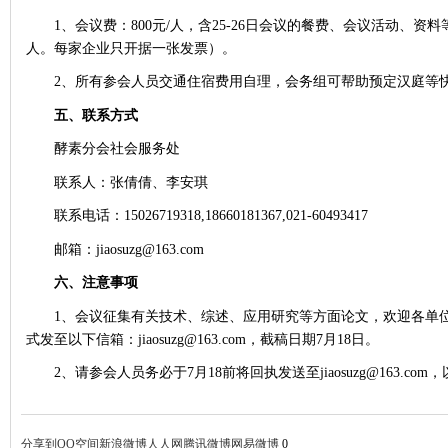
1、会议费：800元/人，含25-26日会议的餐费、会议活动、资
人。每家企业只开据一张发票）。
2、所有参会人员交通住宿费用自理，会务组可帮助预定汉庭等快
五、联系方式
酵素分会社会服务处
联系人：张倩倩、李安琪
联系电话：
15026719318,18660181367,021-60493417
邮箱：
jiaosuzg@163.com
六、注意事项
1、会议征集有关技术、综述、应用研究等方面论文，欢迎各单
式发至以下信箱：jiaosuzg@163.com，截稿日期7月18日。
2、请参会人员务必于7月18前将回执发送至jiaosuzg@163.co
分享到
QQ空间
新浪微博
人人网
腾讯微博
网易微博
0