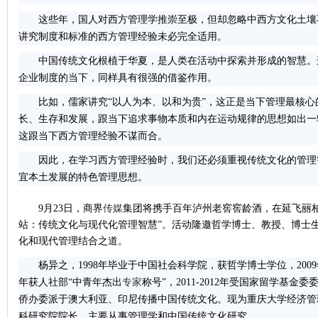
这些年，国人对西方管理学推崇至极，但却忽略中西方文化土壤
讲究制度和标准的西方管理经验未必完全适用。
中国传统文化根植于华夏，是人类在活动中探索并形成的智慧。
企业制度的当下，同样具有很强的借鉴作用。
比如，儒家讲究“以人为本、以和为贵”，这正是当下管理最核心
长、生存和发展，跟当下追求事物本质和内在运动规律的思想如出一辙
这跟当下西方管理经验不谋而合。
因此，在学习西方管理经验时，我们还必须重视传统文化的管理
宜本土发展的特色管理思想。
9月23日，商界
传媒
集团将携手百年泸州老窖窖龄酒，在延飞丽柏酒
站：传统文化与现代化管理智慧”。活动隆邀哲学博士、教授、博士
化和现代管理结合之道。
杨异之，1998年毕业于中国社会科学院，获哲学博士学位，200
年获人社部“中青年杰出
专家
称号”，2011-2012年受国家留学基金
侨办委派于澳大利亚、印尼传播中国传统文化。现为重庆大学经济管
科研究院院长，主要从事管理学和中国传统文化研究。