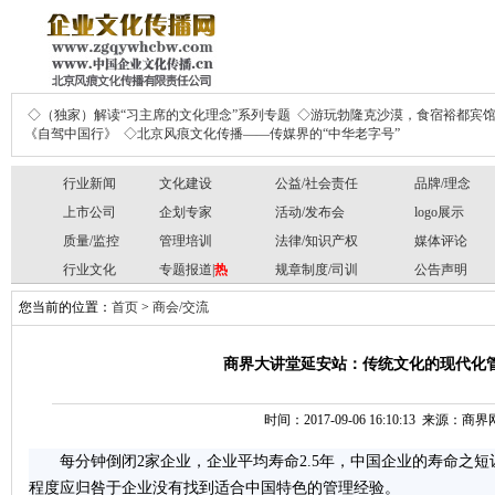
◇（独家）解读“习主席的文化理念”系列专题
◇游玩勃隆克沙漠，食宿裕都宾
《自驾中国行》
◇北京风痕文化传播——传媒界的“中华老字号”
行业新闻
文化建设
公益/社会责任
品牌/理念
上市公司
企划专家
活动/发布会
logo展示
质量/监控
管理培训
法律/知识产权
媒体评论
行业文化
专题报道|
热
规章制度/司训
公告声明
您当前的位置：
首页
>
商会/交流
商界大讲堂延安站：传统文化的现代化管
时间：2017-09-06 16:10:13 来源：
每分钟倒闭2家企业，企业平均寿命2.5年，中国企业的寿命之
程度应归咎于企业没有找到适合中国特色的管理经验。