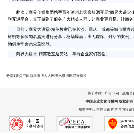
此次，商界
传媒
集团携手百年泸州老窖窖龄酒开展
“商界大讲堂
联互通平台，真正做到了服务广大精英人群，让商业更容易、让商务
目前，商界大讲堂·精英教室已在长沙、重庆、成都等城市举办
树明等多位知名嘉宾进行分享，场场爆满，座无虚席。鲜活的案例、
袖俱乐部会员受益匪浅。
商界大讲堂·精英教室延安站，等待企业家们莅临。
分享到
QQ空间
新浪微博
人人网
腾讯微博
网易微博
0
关于本站
-
广告刊例
-
战略合
中国企业文化传播网
版权所有
郑重声明：本网页面构造与内容设