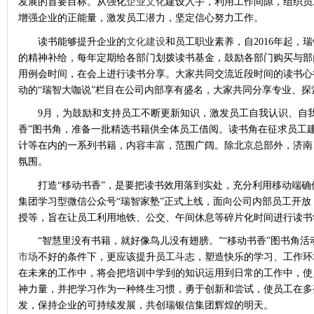
发展的首要目标。从强化
企业文化
建设入手，利用工作间隙，组织员
增强企业的正能量，激发员工潜力，坚定信心努力工作。
读书能够提升企业的
文化建设
和员工职业素养，自
2016年起
的精神补给，每年定期给各部门划拨读书基金，鼓励各部门购买与部
用例会时间，在会上进行读书分享。大家共同交流近段时间的读书心得
动的“瑞智大咖说”栏目在公司内部享有盛名，大家共同分享专业、探
9月，为鼓励和支持员工不断更新知识，激发员工自我认识、自
香”图书角，准备一批精选书籍供全体员工借阅。读书角在征求员工
计等在内的一系列书籍，内容丰富，范围广阔。除北京总部外，济南
氛围。
打造
“移动书香”，是要把读书效用落到实处，充分利用移动端确保
集团学习型微信公众号“瑞智家塾”正式上线，面向公司内部员工开
授等，旨在让员工利用地铁、公交、午间休息等碎片化时间进行读书
“智慧里没有书籍，就好像鸟儿没有翅膀。”“移动书香”图书角
市场
不好的条件下，更应该提升员工斗志，塑造快乐的学习、工作环
在未来的工作中，将会把培训中学到的知识运用到日常的工作中，使
神力量，并把学习作为一种终生习惯，勇于创新和尝试，使员工在多
发，保持企业的可持续发展，共创瑞银信集团辉煌的明天。