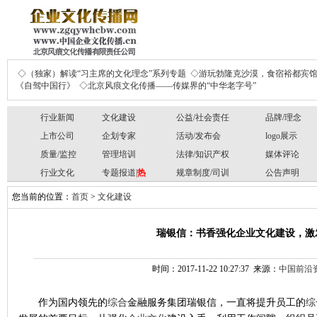
◇（独家）解读“习主席的文化理念”系列专题
◇游玩勃隆克沙漠，食宿裕都宾
《自驾中国行》
◇北京风痕文化传播——传媒界的“中华老字号”
行业新闻
文化建设
公益/社会责任
品牌/理念
上市公司
企划专家
活动/发布会
logo展示
质量/监控
管理培训
法律/知识产权
媒体评论
行业文化
专题报道|
热
规章制度/司训
公告声明
您当前的位置：
首页
>
文化建设
瑞银信：书香强化企业文化建设，激
时间：2017-11-22 10:27:37 来源：
中国前沿
作为国内领先的
综合
金融服务集团瑞银信，一直将提升员工的
综