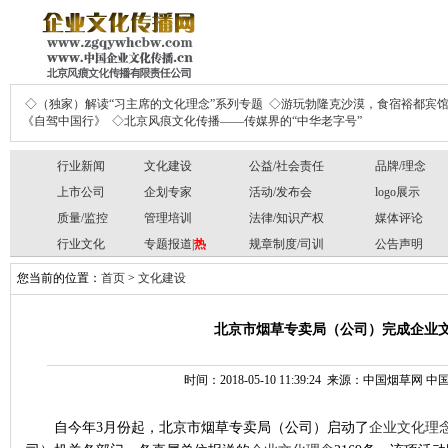
◇（独家）解读“习主席的文化理念”系列专题
◇游玩勃隆克沙漠，食宿裕都宾
《自驾中国行》
◇北京风痕文化传播——传媒界的“中华老字号”
行业新闻
文化建设
公益/社会责任
品牌/理念
上市公司
企划专家
活动/发布会
logo展示
质量/监控
管理培训
法律/知识产权
媒体评论
行业文化
专题报道|
热
规章制度/司训
公告声明
您当前的位置：
首页
>
文化建设
北京市烟草专卖局（公司）完成企业
时间：2018-05-10 11:39:24 来源：中国烟草
自今年
3月份起，北京市烟草专卖局（公司）启动了
企业文化
理