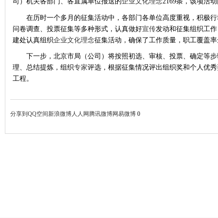
司）机关各部门、各直属单位报送的
企业文化
理念
2169条，该项活
在历时一个多月的征集活动中，各部门各单位高度重视，积极行
问卷调查、投票征集等多种形式，认真做好
宣传
发动和征集组织工作
建处认真组织
企业文化
理念
征集活动，确保了工作质量，职工覆盖率
下一步，北京市局（公司）将按照初选、审核、投票、确定等步
理、总结提炼，组织
专家
评选，根据征集情况评出组织奖和个人优秀
工程。
分享到
QQ空间
新浪微博
人人网
腾讯微博
网易微博
0