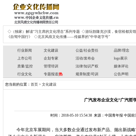
◇（独家）解读“习主席的文化理念”系列专题
◇游玩勃隆克沙漠，食宿裕都宾
《自驾中国行》
◇北京风痕文化传播——传媒界的“中华老字号”
行业新闻
文化建设
公益/社会责任
品牌/理念
上市公司
企划专家
活动/发布会
logo展示
质量/监控
管理培训
法律/知识产权
媒体评论
行业文化
专题报道|
热
规章制度/司训
公告声明
您当前的位置：
首页
>
文化建设
广汽发布企业文化“广汽哲学
时间：2018-05-10 15:54:38 来源：中国青年报 
今年北京车展期间，当大多数企业通过发布新产品、抛出新战略