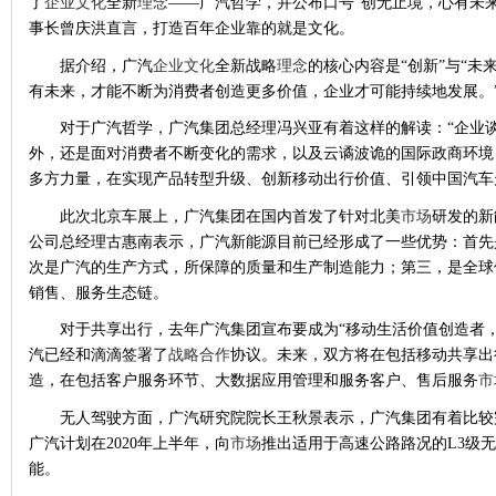
了
企业文化
全新
理念
——广汽哲学，并公布口号“创无止境，心有未来
事长曾庆洪直言，打造百年企业靠的就是文化。
据介绍，广汽
企业文化
全新战略
理念
的核心内容是
“创新”与“
有未来，才能不断为消费者创造更多价值，企业才可能持续地发展。
对于广汽哲学，广汽集团总经理冯兴亚有着这样的解读：
“企业
外，还是面对消费者不断变化的需求，以及云谲波诡的国际政商环境
多方力量，在实现产品转型升级、创新移动出行价值、引领中国汽车
此次北京车展上，广汽集团在国内首发了针对北美
市场
研发的新
公司总经理古惠南表示，广汽新能源目前已经形成了一些优势：首先
次是广汽的生产方式，所保障的质量和生产制造能力；第三，是全球
销售、服务生态链。
对于共享出行，去年广汽集团宣布要成为
“移动生活价值创造者
汽已经和滴滴签署了
战略合作
协议。未来，双方将在包括移动共享出
造，在包括客户服务环节、大数据应用管理和服务客户、售后服务
市
无人驾驶方面，广汽研究院院长王秋景表示，广汽集团有着比较
广汽计划在2020年上半年，向
市场
推出适用于高速公路路况的L3级
能。