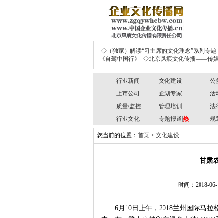
◇（独家）解读“习主席的文化理念”系列专题
《自驾中国行》
◇北京风痕文化传播——传媒
行业新闻
文化建设
公
上市公司
企划专家
活
质量/监控
管理培训
法
行业文化
专题报道|
热
规
您当前的位置：
首页
>
文化建设
甘肃农
时间：2018-0
6月10日上午，2018兰州国际