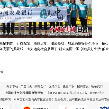
横幅制作、行旗配发、脸贴定制、服装领取、加油助威等各个环节，精心
条亮丽的风景线，有力地向社会展示了
“耕耘美丽中国 创造美好生活”的
企
微博
0
关于本站
-
广告刊例
-
战略合作
-
区域代理
-
免责声明
-
招聘信息
-
联系我们
中国企业文化传播网
版权所有
京ICP备10039152号-2
│
京ICP备10039152号-5
郑重声明：本网页面构造与内容设置全部为自主创意，如有模仿或雷同将追究法律责