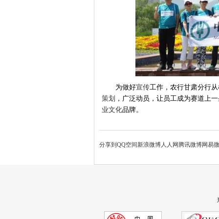
为做好
宣传
工作，农行甘肃分行从
策划
，广泛动员，让员工成为赛道上一
业文化
品牌。
分享到
QQ空间
新浪微博
人人网
腾讯微博
网易