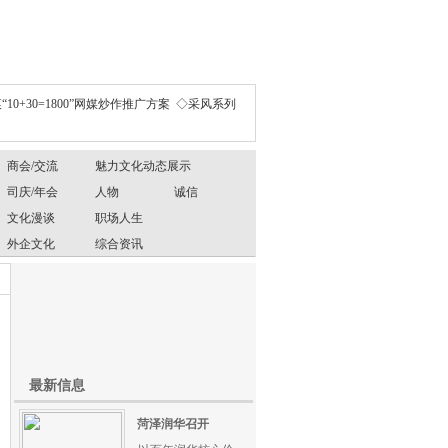
“10+30=1800”网媒炒作推广方案
◇采风系列
商会/交流
魅力文化动态展示
司庆/年会
人物
诚信
文化漫谈
职场人生
外企文化
综合资讯
最新信息
菏泽润华召开