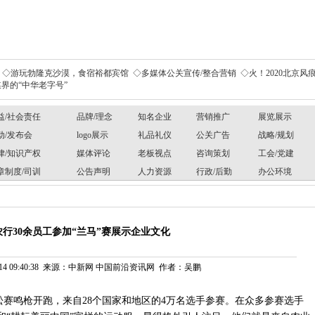
◇游玩勃隆克沙漠，食宿裕都宾馆
◇多媒体公关宣传/整合营销
◇火！2020北京风痕
界的“中华老字号”
益/社会责任
品牌/理念
知名企业
营销推广
展览展示
动/发布会
logo展示
礼品礼仪
公关广告
战略/规划
律/知识产权
媒体评论
老板视点
咨询策划
工会/党建
章制度/司训
公告声明
人力资源
行政/后勤
办公环境
行30余员工参加“兰马”赛展示企业文化
6-14 09:40:38 来源：中新网 中国前沿资讯网 作者：吴鹏
马拉松赛鸣枪开跑，来自28个国家和地区的4万名选手参赛。在众多参赛选手