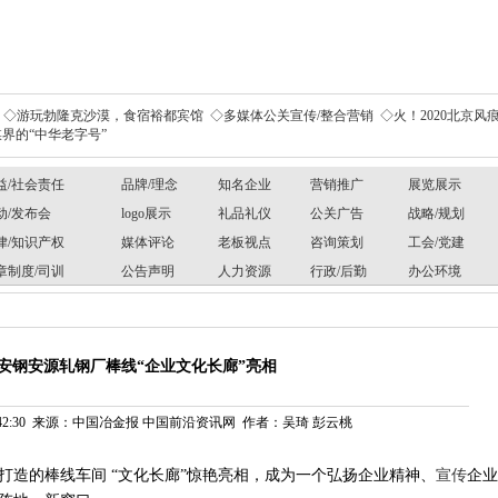
◇游玩勃隆克沙漠，食宿裕都宾馆
◇多媒体公关宣传/整合营销
◇火！2020北京风痕
界的“中华老字号”
益/社会责任
品牌/理念
知名企业
营销推广
展览展示
动/发布会
logo展示
礼品礼仪
公关广告
战略/规划
律/知识产权
媒体评论
老板视点
咨询策划
工会/党建
章制度/司训
公告声明
人力资源
行政/后勤
办公环境
安钢安源轧钢厂棒线“企业文化长廊”亮相
4 09:42:30 来源：中国冶金报 中国前沿资讯网 作者：吴琦 彭云桃
打造的棒线车间
“文化长廊”惊艳亮相，成为一个弘扬企业精神、
宣传
企业