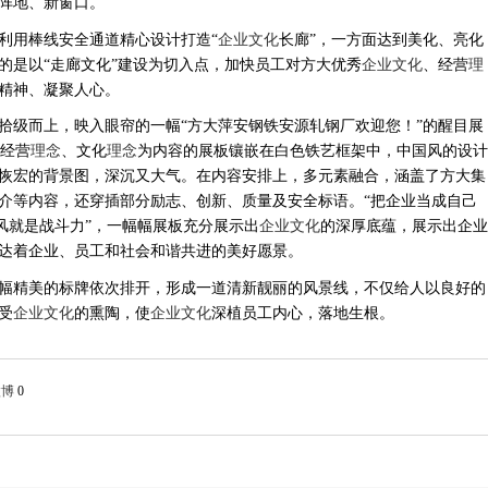
阵地、新窗口。
利用棒线安全通道精心设计打造
“
企业文化
长廊”，一方面达到美化、亮化
的是以“走廊文化”建设为切入点，加快员工对方大优秀
企业文化
、经营
理
精神、凝聚人心。
拾级而上，映入眼帘的一幅
“方大萍安钢铁安源轧钢厂欢迎您！”的醒目展
团经营
理念
、文化
理念
为内容的展板镶嵌在白色铁艺框架中，中国风的设计
恢宏的背景图，深沉又大气。在内容安排上，多元素融合，涵盖了方大集
介等内容，还穿插部分励志、创新、质量及安全标语。“把企业当成自己
作风就是战斗力”，一幅幅展板充分展示出
企业文化
的深厚底蕴，展示出企业
达着企业、员工和社会和谐共进的美好愿景。
幅精美的标牌依次排开，形成一道清新靓丽的风景线，不仅给人以良好的
受
企业文化
的熏陶，使
企业文化
深植员工内心，落地生根。
微博
0