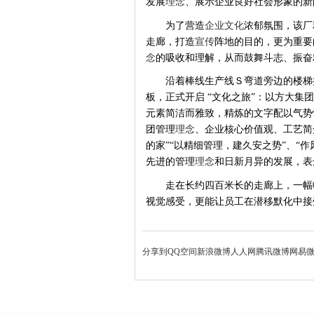
发展
理念
、展示企业良好社会形象的新
为了营造
企业文化
浓郁氛围，该厂
走廊，打造
宣传
阵地的目的，更为重要
念
的吸收和理解，从而鼓舞斗志、振奋
沿着棒线生产线Ｓ弯道旁边的楼梯
板，正式开启 “文化之旅”：以方大集
元素简洁而雅致，精炼的文字配以气势
团管理
理念
、企业核心价值观、工艺简
的家”“以精细管理，建久安之势”、“
先进的管理
理念
和日新月异的发展，表
走在长约四百米长的走廊上，一幅
视觉感受，更能让员工在潜移默化中接
分享到
QQ空间
新浪微博
人人网
腾讯微博
网易