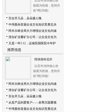
以百年润华核心价
值观为统领，坚持共
创“两
[详细]
百合开几朵，朵朵摄人魄
中伟股份首届企业文化知识竞赛总决
阿木尔林业局大力增强企业文化内涵
澄合矿业董矿分公司：让企业文化为
又是一年5.12，运城安国医院今年护
推荐信息
菏泽润华召开
以百年润华核心价
值观为统领，坚持共
创“两
[详细]
阿木尔林业局大力增强企业文化内涵
澄合矿业董矿分公司：让企业文化为
百合开几朵，朵朵摄人魄
从卖产品到爱客户——皇尊庄园重视
中伟股份首届企业文化知识竞赛总决