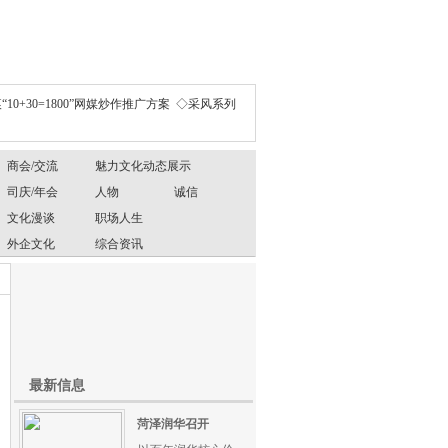
“10+30=1800”网媒炒作推广方案
◇采风系列
商会/交流
魅力文化动态展示
司庆/年会
人物
诚信
文化漫谈
职场人生
外企文化
综合资讯
最新信息
菏泽润华召开