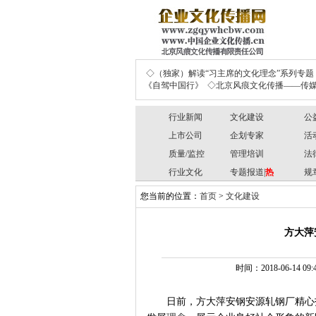
◇（独家）解读“习主席的文化理念”系列专题
《自驾中国行》
◇北京风痕文化传播——传媒
行业新闻
文化建设
公
上市公司
企划专家
活
质量/监控
管理培训
法
行业文化
专题报道|
热
规
您当前的位置：
首页
>
文化建设
方大萍
时间：2018-06-1
日前，方大萍安钢安源轧钢厂精心