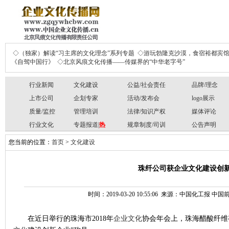
◇（独家）解读“习主席的文化理念”系列专题
◇游玩勃隆克沙漠，食宿裕都宾
《自驾中国行》
◇北京风痕文化传播——传媒界的“中华老字号”
行业新闻
文化建设
公益/社会责任
品牌/理念
上市公司
企划专家
活动/发布会
logo展示
质量/监控
管理培训
法律/知识产权
媒体评论
行业文化
专题报道|
热
规章制度/司训
公告声明
您当前的位置：
首页
>
文化建设
珠纤公司获企业文化建设创
时间：2019-03-20 10:55:06 来源：中国化工报
在近日举行的珠海市
2018
年
企业文化
协会年会上，珠海醋酸纤维