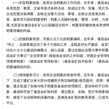
(一)丰富档案收集，拓宽企业档案的工作内容。近年来，遂昌金
各类思想、教育、文娱等形式多样活动，形成以文书、音像、照片为
企业宏观决策调整，反映企业重大活动、事项，反映企业发展历程，
誉、嘉奖等方面的档案资料，档案人员随时收集、整理、归档，力求
展;尤其是在遂昌金矿矿山公园建设过程中，档案室积极收集各类资
档案馆藏的内涵。
(二)挖掘档案资源，开展
企业文化
的档案编研。近年来，遂昌金矿档
7年)》，全面客观总结了各个方面的工作，这既是对生产建设、改革
结合
企业文化
建设的侧重点，精心选题，通过挖掘企业重大事件和重
昌金矿大事记”“企业荣誉录”;根据各处室的工作职能，挖掘企业管
理规章制度》《遂昌金矿管理标准》《遂昌金矿技术标准》《遂昌金
档案编研的内容。
(三)增强服务
理念
，发挥企业档案的有效作用。近年来，遂昌金
下，完成了建矿以来大部分馆藏照片和实物档案(领导题词、奖牌、
貌，逐步形成了实物与电子档案双备份的管理模式，更加有利于日常
案，建成和开放了遂昌金矿陈列室，通过图文、实物、照片等档案相
料，展现了企业精神的深邃内涵，是遂昌金矿新的教育基地，已成为
平台。