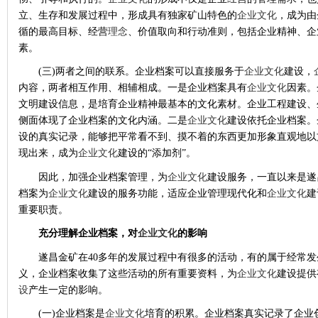
立、生存和发展过程中，形成具有独家矿山特色的
企业文化
，成为由
循的最高目标、经营
理念
、价值取向和行动准则，包括企业精神、企
素。
(三)两者之间的联系。企业档案可以直接服务于
企业文化
建设，
内容，两者相互作用、相辅相成。一是企业档案具有
企业文化
因素。
文明建设信息，是培育企业精神最基本的文化素材。企业工程建设、
侧面体现了企业档案的文化内涵。二是
企业文化
建设依托企业档案。
设的真实记录，能够把平常看不到、摸不着的东西更加形象直观地以
现出来，成为
企业文化
建设的“添加剂”。
因此，加强企业档案管理，为
企业文化
建设服务，一直以来是遂
档案为
企业文化
建设的服务功能，适应企业管理现代化和
企业文化
建
重要职责。
充分理解企业档案
，
对
企业文化
的影响
遂昌金矿在
40多年的发展过程中有很多的活动，有的属于经常
义，企业档案收集了这些活动的所有重要资料，为
企业文化
建设提供
设
产生一定的影响。
(一)企业档案是
企业文化
培育的积累。企业档案真实记录了企业