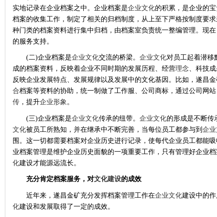
实地记录在企业档案之中。企业档案是
企业文化
的积累，是企业的宝
档案的收集工作，制定了相关的归档制度，从上至下严格按制度要求
种门类的档案资料进行集中归档，由档案室负责统一整编管理。现在
的服务支持。
(二)企业档案是
企业文化
交流的桥梁。
企业文化
对员工起着潜移
成的档案资料，反映着企业不同时期的发展历程、经营
理念
、科技成
反映企业发展特点、发展规律以及发展中的文化基因。比如，遂昌金
合
档案等资料的协助，统一制做了工作服、公司商标，通过公司网站
传
，提升
企业形象
。
(三)企业档案是
企业文化
传承的纽带。
企业文化
的形成是不断传
文化
被员工所熟知，并在继承中不断完善，当每位员工都参与到
企业
围。这一切都需要档案对企业历史进行记录，使每代企业员工都能吸
业档案管理是维护企业历史面貌的一项重要工作，只有管理好企业档
化
建设才能源远流长。
充分肯定档案服务
，
对
文化建设
的成效
近年来，遂昌金矿充分发挥档案管理工作在
企业文化
建设中的作
化
建设和发展取得了一定的成效。