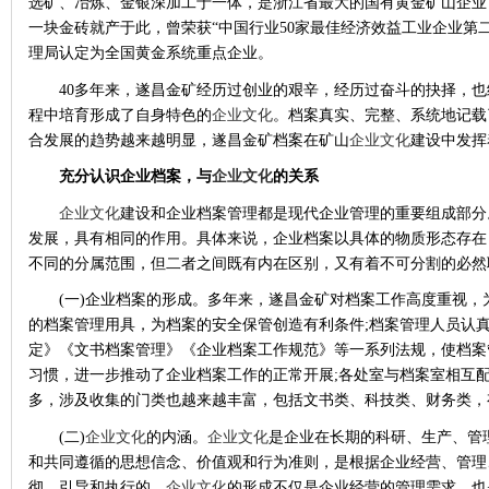
选矿
、冶炼、金
银
深加工于一体，是浙江省最大的国有黄金矿山企业
一块金砖就产于此，曾荣获“中国行业50家最佳经济效益工业企业第二
理局认定为全国黄金系统重点企业。
40多年来，遂昌金矿经历过创业的艰辛，经历过奋斗的抉择，
程中培育形成了自身特色的
企业文化
。档案真实、完整、系统地记载
合发展的趋势越来越明显，遂昌金矿档案在矿山
企业文化
建设中发挥
充分认识企业档案
，
与
企业文化
的关系
企业文化
建设和企业档案管理都是现代企业管理的重要组成部分
发展，具有相同的作用。具体来说，企业档案以具体的物质形态存在
不同的分属范围，但二者之间既有内在区别，又有着不可分割的必然
(一)企业档案的形成。多年来，遂昌金矿对档案工作高度重视
的档案管理用具，为档案的安全保管创造有利条件;档案管理人员认
定》《文书档案管理》《企业档案工作规范》等一系列法规，使档案
习惯，进一步推动了企业档案工作的正常开展;各处室与档案室相互
多，涉及收集的门类也越来越丰富，包括文书类、科技类、财务类，
(二)
企业文化
的内涵。
企业文化
是企业在长期的科研、生产、管
和共同遵循的思想信念、价值观和行为准则，是根据企业经营、管理
彻、引导和执行的。
企业文化
的形成不仅是企业经营的管理需求，也