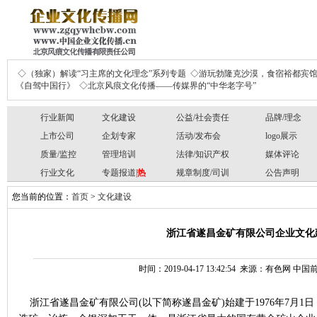
◇（独家）解读“习主席的文化理念”系列专题
◇游玩勃隆克沙漠，食宿裕都宾
《自驾中国行》
◇北京风痕文化传播——传媒界的“中华老字号”
行业新闻
文化建设
公益/社会责任
品牌/理念
上市公司
企划专家
活动/发布会
logo展示
质量/监控
管理培训
法律/知识产权
媒体评论
行业文化
专题报道|
热
规章制度/司训
公告声明
您当前的位置：
首页
>
文化建设
浙江省遂昌金矿有限公司企业文化
时间：2019-04-17 13:42:54 来源：有色网 
浙江省遂昌
金
矿有限公司
(以下简称遂昌金矿)始建于1976年7月