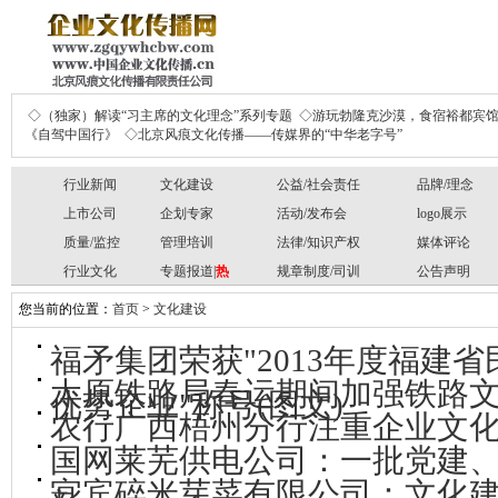
◇（独家）解读“习主席的文化理念”系列专题
◇游玩勃隆克沙漠，食宿裕都宾
《自驾中国行》
◇北京风痕文化传播——传媒界的“中华老字号”
行业新闻
文化建设
公益/社会责任
品牌/理念
上市公司
企划专家
活动/发布会
logo展示
质量/监控
管理培训
法律/知识产权
媒体评论
行业文化
专题报道|
热
规章制度/司训
公告声明
您当前的位置：
首页
>
文化建设
福矛集团荣获"2013年度福建
太原铁路局春运期间加强铁路文
优势企业"称号(图文)
农行广西梧州分行注重企业文化
国网莱芜供电公司：一批党建
宜宾碎米芽菜有限公司：文化建