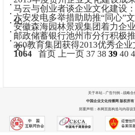
马云与创业者谈企业文化建设
六安发电多举措助助推“同心”
化
安徽森海园林景观集团着力企
邮政储蓄银行池州市分行积极推
360教育集团获得2013优秀企
文)
1064
首页
上一页
37
38
39
40
关于本站
-
广告刊例
-
战略合
中国企业文化传播网
版权所有
郑重声明：本网页面构造与内容设