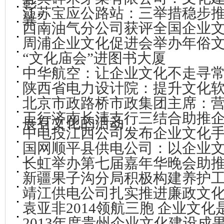
彰
江苏宝应公路站：三举措稳步
翼”
西南油气分公司获评全国企业
周浦企业文化促进会举办年俗
“文化庙会”进图书大厦
中华航空：让企业文化不走寻
陕西省电力设计院：提升文化软
北京市政路桥市政集团主席：
工行济南长清支行三结合助推
展有文化的活动
中电投江西公司发布企业文化
国网顺平县供电公司：以企业
长虹举办第七届嘉年华晚会助
新疆果子沟分局积极构建养护工
靖江供电公司扎实推进廉政文
袁亚非2014领航三胞 企业文化
2013年度贵州企业文化建设成