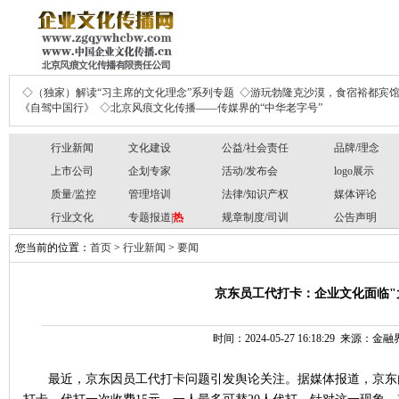
◇（独家）解读“习主席的文化理念”系列专题
◇游玩勃隆克沙漠，食宿裕都宾
《自驾中国行》
◇北京风痕文化传播——传媒界的“中华老字号”
行业新闻
文化建设
公益/社会责任
品牌/理念
上市公司
企划专家
活动/发布会
logo展示
质量/监控
管理培训
法律/知识产权
媒体评论
行业文化
专题报道|
热
规章制度/司训
公告声明
您当前的位置：
首页
>
行业新闻
>
要闻
京东员工代打卡：企业文化面临"
时间：2024-05-27 16:18:29 来源：
最近，京东因员工代打卡问题引发舆论关注。据媒体报道，京东