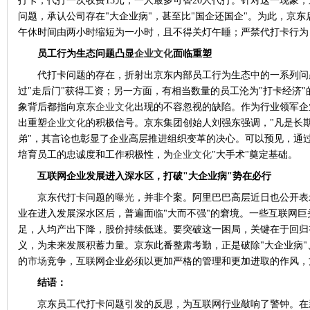
打卡，代打一次收费
15
元，一人最多可替
20
人代打。针对这一现象，
问题，承认公司存在
"
大企业病
"
，甚至比
"
国企还国企
"
。为此，京东
午休时间由两小时缩短为一小时，且不得关灯午睡；严禁代打卡行为
员工行为生态问题凸显
企业文化
面临重塑
代打卡问题的存在，折射出京东内部员工行为生态中的一系列问
过
"
走后门
"
获得工资；另一方面，有相当数量的员工沦为
"
打卡经济
"
象背后都指向京东
企业文化
出现的不容忽视的缺陷。作为行业领军企
出重塑
企业文化
的积极信号。京东集团创始人刘强东强调，
"
凡是长
弟
"
，其言论也彰显了企业高层推进组织变革的决心。可以预见，通
培育员工的忠诚度和工作积极性，为
企业文化
"
大手术
"
奠定基础。
互联网企业发展进入深水区，打破
"
大企业病
"
势在必行
京东代打卡问题的
曝光
，并非个案。阿里巴巴高层近日也公开表
业在进入发展深水区后，普遍面临
"
大而不强
"
的窘境。一些互联网巨
足，人均产出下降，股价持续低迷。要突破这一困局，关键在于回归
义，为未来发展积蓄力量。京东此番整肃考勤，正是破除
"
大企业病
"
的
市场
竞争，互联网企业必须以更加严格的管理和更加进取的作风，
结语：
京东员工代打卡问题引发的反思，为互联网行业敲响了警钟。在