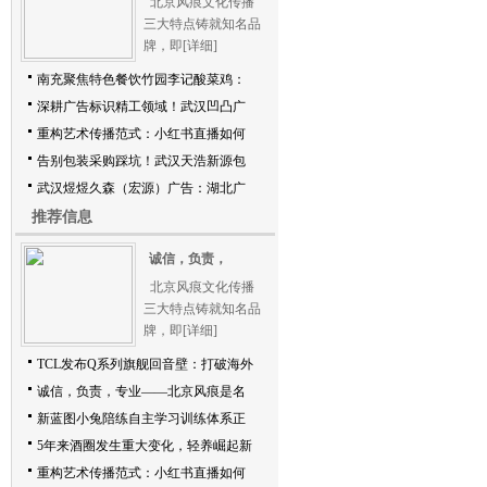
北京风痕文化传播
三大特点铸就知名品
牌，即
[详细]
南充聚焦特色餐饮竹园李记酸菜鸡：
深耕广告标识精工领域！武汉凹凸广
重构艺术传播范式：小红书直播如何
告别包装采购踩坑！武汉天浩新源包
武汉煜煜久森（宏源）广告：湖北广
推荐信息
诚信，负责，
北京风痕文化传播
三大特点铸就知名品
牌，即
[详细]
TCL发布Q系列旗舰回音壁：打破海外
诚信，负责，专业——北京风痕是名
新蓝图小兔陪练自主学习训练体系正
5年来酒圈发生重大变化，轻养崛起新
重构艺术传播范式：小红书直播如何