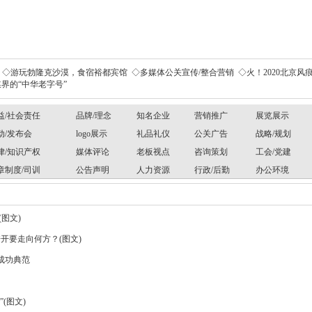
◇游玩勃隆克沙漠，食宿裕都宾馆
◇多媒体公关宣传/整合营销
◇火！2020北京风痕
界的“中华老字号”
益/社会责任
品牌/理念
知名企业
营销推广
展览展示
动/发布会
logo展示
礼品礼仪
公关广告
战略/规划
律/知识产权
媒体评论
老板视点
咨询策划
工会/党建
章制度/司训
公告声明
人力资源
行政/后勤
办公环境
图文)
酷开要走向何方？(图文)
成功典范
(图文)