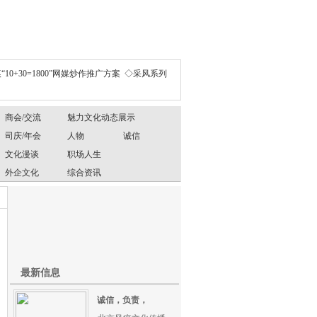
“10+30=1800”网媒炒作推广方案
◇采风系列
商会/交流
魅力文化动态展示
司庆/年会
人物
诚信
文化漫谈
职场人生
外企文化
综合资讯
最新信息
诚信，负责，