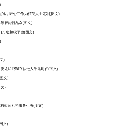
)
S创逸，匠心巨作为精英人士定制(图文)
碟等智能新品会(图文)
入口打造超级平台(图文)
)
文)
骁龙821双6存储进入千元时代(图文)
图文)
文)
重构教育机构服务生态(图文)
图文)