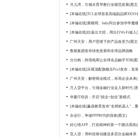
月儿湾，引领水育早教行业规范发展(图文
[本编在线]TCL全球首发高端副品牌XES
[本编在线]黄晓明、baby同台参加华帝魔
[本编在线]往返出大招，用出行Wi-Fi做
广州天安：用户思维下的产品改变力(图文
鲁能集团发布绿色发展和全球品牌战略
分分购：跨境电商让全球名品触手可得(图
[本编在线]乐视顶配旗舰乐Pro3发布，首发
广州天安：解密商业模式，布局企业未来(
万人贷平台，引领金融行业走入新时代 (图
华夏IT培训：开启“就业+创业”新模式
[本编在线]赢鼎教育发布“名师机器人”，
永业行，争做PPP时代的强者(图文)
好心情APP，打造精神科第一个随访系统(
宜人贷：用科技推动建设多层次金融体系