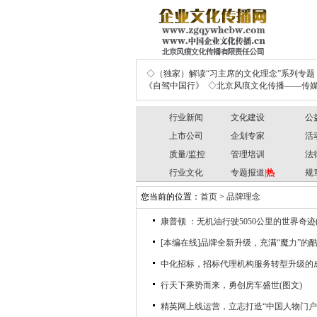
◇（独家）解读“习主席的文化理念”系列专题
《自驾中国行》
◇北京风痕文化传播——传媒
行业新闻
文化建设
公
上市公司
企划专家
活
质量/监控
管理培训
法
行业文化
专题报道|
热
规
您当前的位置：
首页
>
品牌理念
康普顿 ：无机油行驶5050公里的世界奇迹(
[本编在线]品牌全新升级，充满“魔力”的
中化招标，招标代理机构服务转型升级的
行天下乘势而来，勇创房车盛世(图文)
精英网上线运营，立志打造“中国人物门户”