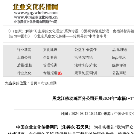
◇（独家）解读“习主席的文化理念”系列专题
◇游玩勃隆克沙漠，食宿裕都宾
《自驾中国行》
◇北京风痕文化传播——传媒界的“中华老字号”
行业新闻
文化建设
公益/社会责任
品牌/理念
上市公司
企划专家
活动/发布会
logo展示
质量/监控
管理培训
法律/知识产权
媒体评论
行业文化
专题报道|
热
规章制度/司训
公告声明
您当前的位置：
首页
>
行政/后勤
黑龙江移动鸡西分公司开展2024年“幸福1+
时间：2024-08-12 10:24:05 来源：
中国企业文
中国
企业文化
传播网讯
（朱善永 石天凤）
为扎实推进“我为群