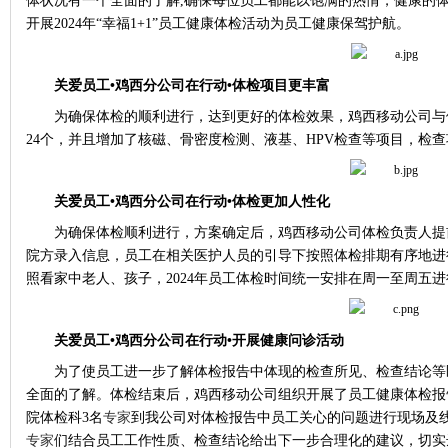
体状况有一个全面的了解
,
确保每位员工都能以饱满的热情，健康的
开展
2024
年“幸福
1+1
”员工健康体检活动为员工健康保驾护航。
关爱员工•鸡西分公司在行动•体检项目更丰富
为确保体检的顺利进行，达到更好的体检效果，鸡西移动公司与
24
个，并且增加了核磁、骨密度检测、液基、
HPV
检查等项目，检查
关爱员工•鸡西分公司在行动•体检更加人性化
为确保体检顺利进行，方案确定后，鸡西移动公司体检负责人提
院方录入信息，员工在相关医护人员的引导下按照体检排期有序地进
照看家中老人、孩子，
2024
年员工体检时间统一安排在周一至周五进
关爱员工•鸡西分公司在行动•开展健康问诊活动
为了使员工进一步了解体检报告中体现的检查所见、检查结论等
全面的了解。体检结束后，鸡西移动公司组织开展了员工健康体检报
院体检科
3
名
专家
到我公司对体检报告中员工关心的问题进行现场及
专家
们结合员工工作性质、检查结论给出下一步合理化的建议，切实