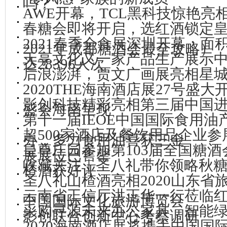
吗？
AWE开幕，TCL黑科技惊艳亮
春糖会即将开启，选红酒锁定
2021春季全食展深圳开幕：面积
2021年成都糖酒会最全攻略）
天享文化又一家产品生产展示
达28396人次
后浪澎湃，贾文广画展亮相星
2020THE海南酒店展27号盛
影创科技精彩亮相第三届中国
盛会海南呈现
第十一届IEOE中国国际食用
超500家酒店及餐饮用品企业参
办，多力食用油喜获三金
皇尊庄园参加第103届全国糖
展展位已售罄
收藏关注｜圣八礼带你领略秋
楂酒获好评
圣八礼山楂酒亮相2020山东省
云南省工信厅洪正华一行莅临红
中国国际文化旅游博览会
采购寻源未来办公家具，智能
影创联合创新中心考察调研
2020海南酒店展将携手中国国