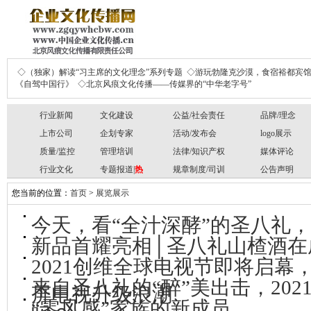
◇（独家）解读“习主席的文化理念”系列专题
◇游玩勃隆克沙漠，食宿裕都宾
《自驾中国行》
◇北京风痕文化传播——传媒界的“中华老字号”
行业新闻
文化建设
公益/社会责任
品牌/理念
上市公司
企划专家
活动/发布会
logo展示
质量/监控
管理培训
法律/知识产权
媒体评论
行业文化
专题报道|
热
规章制度/司训
公告声明
您当前的位置：
首页
>
展览展示
今天，看“全汁深酵”的圣八礼
新品首耀亮相│圣八礼山楂酒在
2021创维全球电视节即将启幕
来自圣八礼的“醉”美出击，20
屏电视升级浪潮
“零风感”家族的新成员