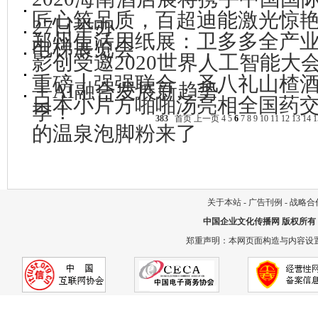
匠心筑品质，百超迪能激光惊艳亮
27日举办
郑州生活用纸展：卫多多全产
电梯展览会
影创受邀2020世界人工智能大
重磅┃强强联合，圣八礼山楂
＋AI融合发展新趋势
日本小片方啪啪汤亮相全国药
季！
383
首页
上一页
4
5
6
7
8
9
10
11
12
13
14
1
的温泉泡脚粉来了
关于本站
-
广告刊例
-
战略合
中国企业文化传播网
版权所有
郑重声明：本网页面构造与内容设