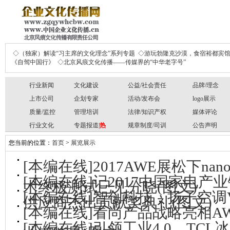
◇（独家）解读“习主席的文化理念”系列专题
◇游玩勃隆克沙漠，食宿裕都宾
《自驾中国行》
◇北京风痕文化传播——传媒界的“中华老字号”
行业新闻
文化建设
公益/社会责任
品牌/理念
上市公司
企划专家
活动/发布会
logo展示
质量/监控
管理培训
法律/知识产权
媒体评论
行业文化
专题报道|
热
规章制度/司训
公告声明
您当前的位置：
首页
>
展览展示
[本编在线]2017AWE展松下n
[本编在线]记2017中国家电
术终极测试已见分晓(图文)
[本编在线]智创科技，扬子空调V领
供应商杰出贡献奖典礼(图文)
[本编在线]看尚产品战略亮相A
[本编在线]引领工业4.0，TC