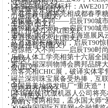
业链能量(图文)
[本编在线]全球标杆：AWE201
神征服世界(图文)
严君平养生酒将亮相成都春季
力油烟机”(图文)
遇惊艳·大不同——启辰T90城
生热潮(图文)
遇惊艳·大不同——启辰T90城
艳广州魅力不凡(图文)
遇惊艳·大不同——上海巡展风云
末万达嗨玩不止(图文)
从万达到长楹天街，启辰T90惊
响最强音符(图文)
遇惊艳·大不同——启辰T90时
乐歌人体工学亮相第十六届全
(图文)
第十一届深圳物博会腾邦品牌大
会(图文)
洽客亮相CHIC展，破译实体零
珂兰深圳珠宝展备受热捧，互联
文)
中国最美垃圾发电厂“重庆造”
成功召开(图文)
[本编在线]优傲机器人公司将
会！(图文)
青丝一缕两相知，孟永国大师“
AMTS
2016中国国际互联网+金融博