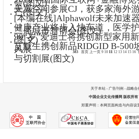
会(图文)
天翼空间参展CJ，获多家海外
芒(图文)
[本编在线]Alphawolf未来
健康产业将步入快车道，医学
二届城市智博会(图文)
90“岁”爱迪士将携创新型家用
(图文)
艾默生携创新品RIDGID B-5
风展
383
首页
上一页
9
10
11
12
13
14
15
16
与切割展(图文)
关于本站
-
广告刊例
-
战略合
中国企业文化传播网
版权所有
郑重声明：本网页面构造与内容设