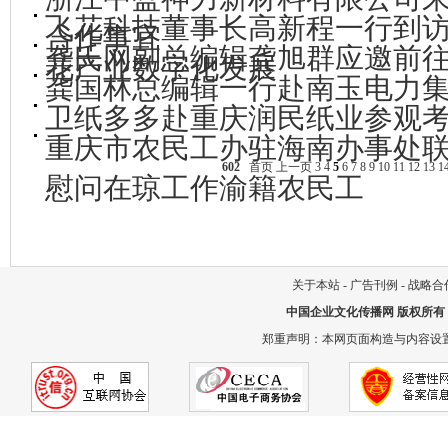
飞花科技董事长高新程一行到
合作事宜
龚氏网副总编辑龚旭群应邀前
花产业数字化发展
龚国林总编辑一行赴南玉电力
卫纸多多赴重庆润民纸业参观
重庆市农民工办驻海南办事处
602
首页
上一页
3
4
5
6
7
8
9
10
11
12
13
1
慰问在琼工作渝籍农民工
关于本站
-
广告刊例
-
战略合
中国企业文化传播网
版权所有
郑重声明：本网页面构造与内容设