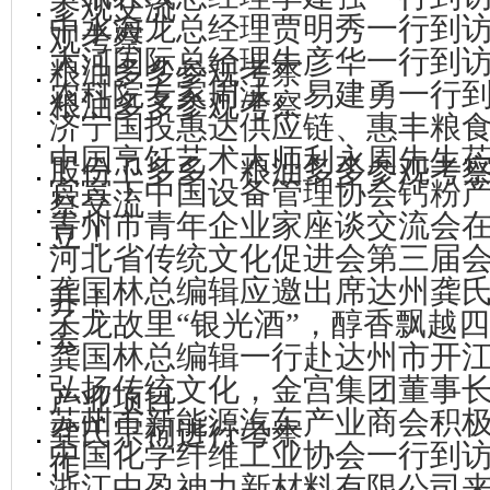
参观交流
中水海龙总经理贾明秀一行到
观考察
大河国际总经理牛彦华一行到
粮油多多参观考察
农科院专家周沫、易建勇一行
粮油多多参观考察
济宁国投惠达供应链、惠丰粮
中国烹饪艺术大师利永周先生
股份卫多多、粮油多多参观考
官宣！中国设备管理协会钙粉
察交流
青州市青年企业家座谈交流会
立！
河北省传统文化促进会第三届
龚国林总编辑应邀出席达州龚
开！
子龙故里“银光酒”，醇香飘越
会
龚国林总编辑一行赴达州市开
弘扬传统文化，金宫集团董事
产业项目
苏州市新能源汽车产业商会积
龚氏宗祠进行考察
中国化学纤维工业协会一行到
作
浙江中盈神力新材料有限公司