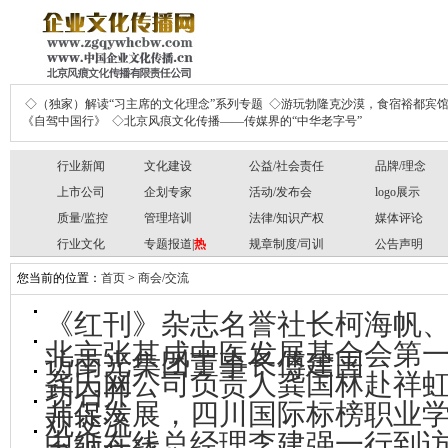
◇（独家）解读“习主席的文化理念”系列专题
◇游玩勃隆克沙漠，食宿裕都宾
《自驾中国行》
◇北京风痕文化传播——传媒界的“中华老字号”
行业新闻
文化建设
公益/社会责任
品牌/理念
上市公司
企划专家
活动/发布会
logo展示
质量/监控
管理培训
法律/知识产权
媒体评论
行业文化
专题报道|
热
规章制度/司训
公告声明
您当前的位置：
首页
>
商会/交流
《红刊》杂志名誉社长柯海帆
北京张其成中医发展基金会第
访南光集团董事长傅建国
龚氏网公司负责人龚国林赴祥
功召开
共促发展，四川国际标榜职业
观交流
中纸在线总经理李建强一行到