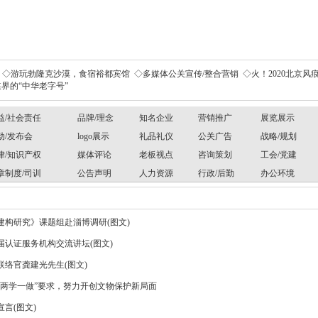
◇游玩勃隆克沙漠，食宿裕都宾馆
◇多媒体公关宣传/整合营销
◇火！2020北京风痕
界的“中华老字号”
益/社会责任
品牌/理念
知名企业
营销推广
展览展示
动/发布会
logo展示
礼品礼仪
公关广告
战略/规划
律/知识产权
媒体评论
老板视点
咨询策划
工会/党建
章制度/司训
公告声明
人力资源
行政/后勤
办公环境
构研究》课题组赴淄博调研(图文)
认证服务机构交流讲坛(图文)
络官龚建光先生(图文)
两学一做”要求，努力开创文物保护新局面
言(图文)