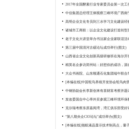
2017年全国酵素行业专家委员会第一次工
中信集团总经理王炯视察三峰环境广西南宁
高明企业文化专员到三水学习文化建设经
诸城市工商联：以企业文化建设打造转型
老子文化大讲堂举办书法家企业家联谊活动
第三届中国清河古砚论坛成功举行(图文)
山西省企业文化创新高级研修班在海尔开
精英名企参访郑州站：好想你的成功，源自
大众书画院、山东顺通石化集团端午联合笔
[本编在线]中国鸵鸟养殖开发协会鸵鸟肉
中钢协副会长李新创来有喜财富考察并题词
发改委国合中心率外宾参观三峰环境环保教
克尔瑞考察东原嘉阅湾，湾汇俱乐部受好评
“第八期央企CIO论坛”成功举办(图文)
[本编在线]领航液晶显示技术制高点，量子点